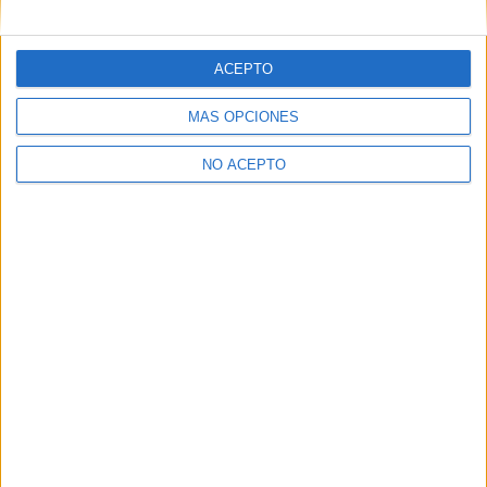
+
−
ACEPTO
MÁS OPCIONES
NO ACEPTO
Leaflet
|
©
OpenStreetMap