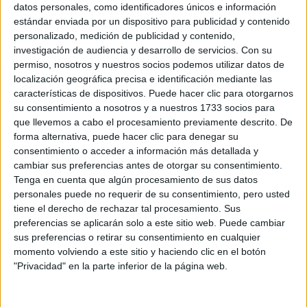
Máster Universitario en Intervención Asistida con Animales
datos personales, como identificadores únicos e información
estándar enviada por un dispositivo para publicidad y contenido
Máster Universitario en Investigación en la Enseñanza y Aprendiza
personalizado, medición de publicidad y contenido,
Máster Universitario en Logística y Gestión de Operaciones
investigación de audiencia y desarrollo de servicios.
Con su
permiso, nosotros y nuestros socios podemos utilizar datos de
Máster Universitario en Métodos Avanzados en Conservación y Res
localización geográfica precisa e identificación mediante las
Máster Universitario en Patrimonio Musical
características de dispositivos. Puede hacer clic para otorgarnos
Máster Universitario en Profesorado de Enseñanza Secundaria Obli
su consentimiento a nosotros y a nuestros 1733 socios para
que llevemos a cabo el procesamiento previamente descrito. De
Máster Universitario en Relaciones Internacionales
forma alternativa, puede hacer clic para denegar su
Máster Universitario en Simulación Molecular
consentimiento o acceder a información más detallada y
cambiar sus preferencias antes de otorgar su consentimiento.
Máster Universitario en Tecnología Ambiental
Tenga en cuenta que algún procesamiento de sus datos
Máster Universitario en Transformación Digital de Empresas
personales puede no requerir de su consentimiento, pero usted
tiene el derecho de rechazar tal procesamiento. Sus
preferencias se aplicarán solo a este sitio web. Puede cambiar
¡Síguenos en Facebook!
sus preferencias o retirar su consentimiento en cualquier
momento volviendo a este sitio y haciendo clic en el botón
"Privacidad" en la parte inferior de la página web.