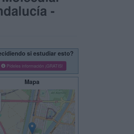
ndalucía -
cidiendo si estudiar esto?
Pídeles información ¡GRATIS!
Mapa