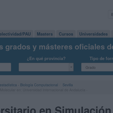
electividad/PAU
Masters
Cursos
Universidades
s grados y másteres oficiales 
¿En qué provincia?
Tipo de for
oestadística - Biología Computacional
Sevilla
 Molecular en: Universidad Internacional de Andalucía -
rsitario en Simulación