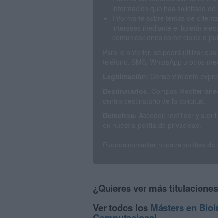
información que has solicitado de 
Informarte sobre temas de orienta
intereses mediante el boletín elec
comunicaciones comerciales o publ
Para lo anterior, se podrá utilizar c
teléfono, SMS, WhatsApp u otros med
Legitimación:
Consentimiento expres
Destinatarios:
Compás Mediterráneo 
centro destinatario de la solicitud.
Derechos:
Acceder, rectificar y sup
en nuestra polítia de privacidad.
Puedes consultar nuestra política de
¿Quieres ver más titulacione
Ver todos los
Másters en Bioin
Computacional