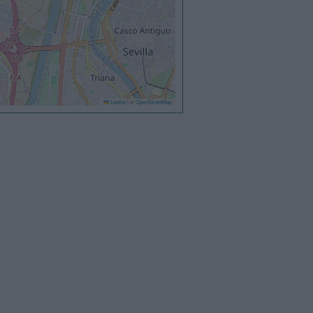
Leaflet
|
©
OpenStreetMap