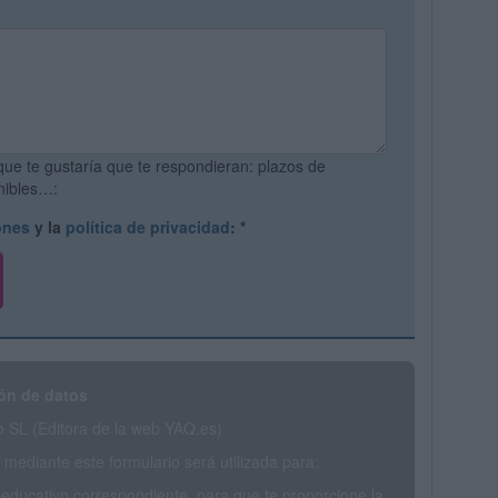
que te gustaría que te respondieran: plazos de
onibles…:
ones
y la
política de privacidad
:
*
ón de datos
SL (Editora de la web YAQ.es)
mediante este formulario será utilizada para:
 educativo correspondiente, para que te proporcione la