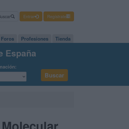
Buscar
Entrar
Regístrate
Foros
Profesiones
Tienda
de España
mación:
 Molecular