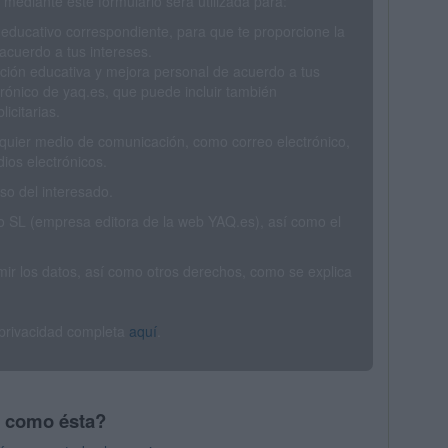
mediante este formulario será utilizada para:
 educativo correspondiente, para que te proporcione la
acuerdo a tus intereses.
ción educativa y mejora personal de acuerdo a tus
trónico de yaq.es, que puede incluir también
icitarias.
ualquier medio de comunicación, como correo electrónico,
ios electrónicos.
o del interesado.
SL (empresa editora de la web YAQ.es), así como el
rimir los datos, así como otros derechos, como se explica
 privacidad completa
aquí
.
s como ésta?