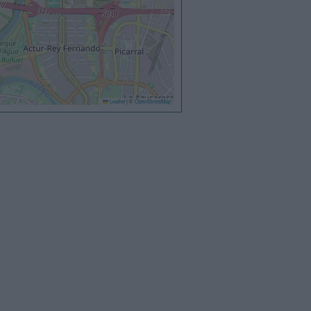
Leaflet
|
©
OpenStreetMap