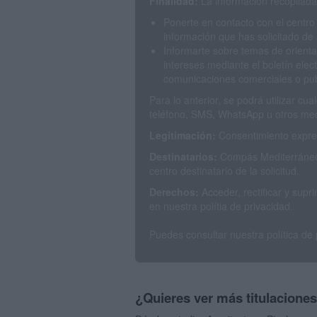
Finalidad:
La información recopilada 
Ponerte en contacto con el centro
información que has solicitado de 
Informarte sobre temas de orienta
intereses mediante el boletín elec
comunicaciones comerciales o publ
Para lo anterior, se podrá utilizar c
teléfono, SMS, WhatsApp u otros med
Legitimación:
Consentimiento expres
Destinatarios:
Compás Mediterráneo 
centro destinatario de la solicitud.
Derechos:
Acceder, rectificar y sup
en nuestra polítia de privacidad.
Puedes consultar nuestra política de
¿Quieres ver más titulacione