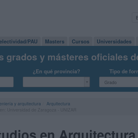
electividad/PAU
Masters
Cursos
Universidades
s grados y másteres oficiales 
¿En qué provincia?
Tipo de for
eniería y arquitectura
Arquitectura
 en: Universidad de Zaragoza - UNIZAR
udios en Arquitectura