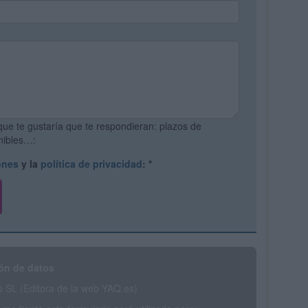
que te gustaría que te respondieran: plazos de
onibles…:
ones
y la
política de privacidad
:
*
ón de datos
SL (Editora de la web YAQ.es)