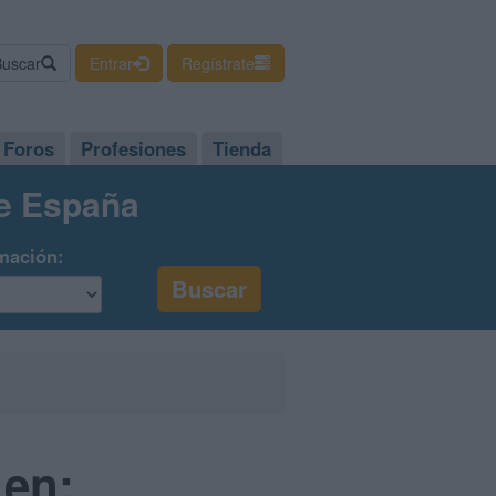
Buscar
Entrar
Regístrate
Foros
Profesiones
Tienda
de España
mación:
 en: