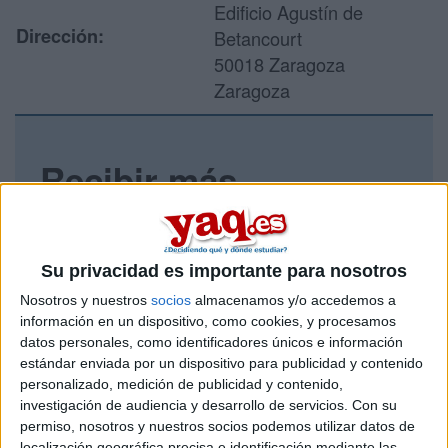
Edificio Agustín de
Dirección:
Betancourt
50018 Zaragoza
Zaragoza
Recibir más
información
Rellena este formulario con tus datos y un texto con las
Su privacidad es importante para nosotros
preguntas que quieres hacer. Al pulsar el botón de enviar,
los datos y la pregunta que has introducido se enviarán
Nosotros y nuestros
socios
almacenamos y/o accedemos a
por correo electrónico al centro educativo para que te
información en un dispositivo, como cookies, y procesamos
respondan ellos directamente.
datos personales, como identificadores únicos e información
estándar enviada por un dispositivo para publicidad y contenido
Tu nombre:
*
personalizado, medición de publicidad y contenido,
investigación de audiencia y desarrollo de servicios.
Con su
Tus apellidos:
*
permiso, nosotros y nuestros socios podemos utilizar datos de
localización geográfica precisa e identificación mediante las