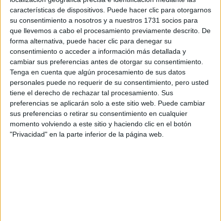
características de dispositivos. Puede hacer clic para otorgarnos
Tu email:
*
su consentimiento a nosotros y a nuestros 1731 socios para
que llevemos a cabo el procesamiento previamente descrito. De
¿Qué quieres preguntar?
*
forma alternativa, puede hacer clic para denegar su
consentimiento o acceder a información más detallada y
cambiar sus preferencias antes de otorgar su consentimiento.
Tenga en cuenta que algún procesamiento de sus datos
personales puede no requerir de su consentimiento, pero usted
tiene el derecho de rechazar tal procesamiento. Sus
preferencias se aplicarán solo a este sitio web. Puede cambiar
Escribe aquí las dudas o preguntas que te gustaría que te
sus preferencias o retirar su consentimiento en cualquier
respondieran: plazos de preinscripción, precios, plazas
momento volviendo a este sitio y haciendo clic en el botón
disponibles…:
"Privacidad" en la parte inferior de la página web.
Acepto los
términos y condiciones
y la
política de
privacidad
:
*