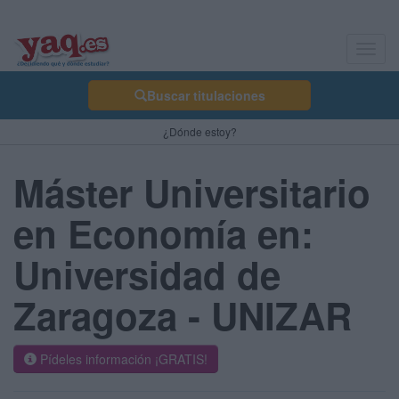
Toggl
navig
Buscar titulaciones
¿Dónde estoy?
Máster Universitario
en Economía en:
Universidad de
Zaragoza - UNIZAR
Pídeles información ¡GRATIS!