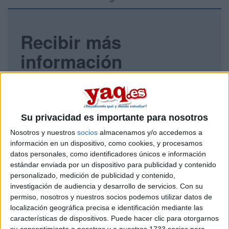
Recibir más
información
Rellena este formulario con tus datos y un texto con las
preguntas que quieres hacer. Al pulsar el botón de enviar,
los datos y la pregunta que has introducido se enviarán
por correo electrónico al centro educativo para que te
Su privacidad es importante para nosotros
respondan ellos directamente.
Nosotros y nuestros
socios
almacenamos y/o accedemos a
Tu nombre:
*
información en un dispositivo, como cookies, y procesamos
datos personales, como identificadores únicos e información
Tus apellidos:
*
estándar enviada por un dispositivo para publicidad y contenido
personalizado, medición de publicidad y contenido,
investigación de audiencia y desarrollo de servicios.
Con su
Tu email:
*
permiso, nosotros y nuestros socios podemos utilizar datos de
localización geográfica precisa e identificación mediante las
características de dispositivos. Puede hacer clic para otorgarnos
¿Qué quieres preguntar?
*