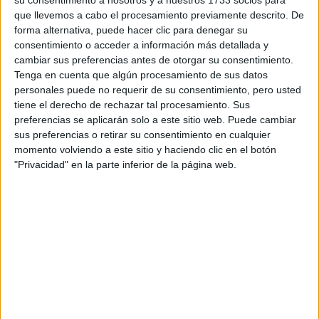
su consentimiento a nosotros y a nuestros 1733 socios para
que llevemos a cabo el procesamiento previamente descrito. De
forma alternativa, puede hacer clic para denegar su
consentimiento o acceder a información más detallada y
cambiar sus preferencias antes de otorgar su consentimiento.
Tenga en cuenta que algún procesamiento de sus datos
Escribe aquí las dudas o preguntas que te gustaría que te
personales puede no requerir de su consentimiento, pero usted
respondieran: plazos de preinscripción, precios, plazas
tiene el derecho de rechazar tal procesamiento. Sus
disponibles…:
preferencias se aplicarán solo a este sitio web. Puede cambiar
sus preferencias o retirar su consentimiento en cualquier
Acepto los
términos y condiciones
y la
política de
momento volviendo a este sitio y haciendo clic en el botón
privacidad
:
*
"Privacidad" en la parte inferior de la página web.
Información básica sobre protección de datos
Responsable:
Compás Mediterráneo SL (Editora de la
web YAQ.es)