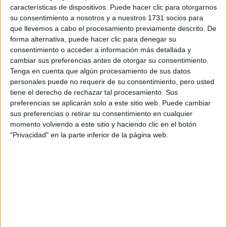
Tus apellidos:
*
características de dispositivos. Puede hacer clic para otorgarnos
su consentimiento a nosotros y a nuestros 1731 socios para
que llevemos a cabo el procesamiento previamente descrito. De
Tu email:
*
forma alternativa, puede hacer clic para denegar su
consentimiento o acceder a información más detallada y
¿Qué quieres preguntar?
*
cambiar sus preferencias antes de otorgar su consentimiento.
Tenga en cuenta que algún procesamiento de sus datos
personales puede no requerir de su consentimiento, pero usted
tiene el derecho de rechazar tal procesamiento. Sus
preferencias se aplicarán solo a este sitio web. Puede cambiar
sus preferencias o retirar su consentimiento en cualquier
momento volviendo a este sitio y haciendo clic en el botón
Escribe aquí las dudas o preguntas que te gustaría que te
"Privacidad" en la parte inferior de la página web.
respondieran: plazos de preinscripción, precios, plazas
disponibles…:
Acepto los
términos y condiciones
y la
política de
privacidad
:
*