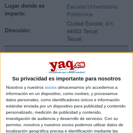
Lugar donde se
Escuela Universitaria
imparte:
Politécnica
Ciudad Escolar, s/n
Dirección:
44003 Teruel
Teruel
Recibir más
información
Su privacidad es importante para nosotros
Nosotros y nuestros
socios
almacenamos y/o accedemos a
Rellena este formulario con tus datos y un texto con las
preguntas que quieres hacer. Al pulsar el botón de enviar,
información en un dispositivo, como cookies, y procesamos
los datos y la pregunta que has introducido se enviarán
datos personales, como identificadores únicos e información
por correo electrónico al centro educativo para que te
estándar enviada por un dispositivo para publicidad y contenido
respondan ellos directamente.
personalizado, medición de publicidad y contenido,
investigación de audiencia y desarrollo de servicios.
Con su
Tu nombre:
*
permiso, nosotros y nuestros socios podemos utilizar datos de
localización geográfica precisa e identificación mediante las