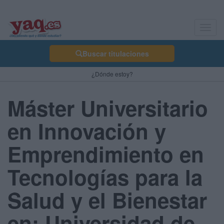
Toggl
navig
Buscar titulaciones
¿Dónde estoy?
Máster Universitario
en Innovación y
Emprendimiento en
Tecnologías para la
Salud y el Bienestar
en: Universidad de