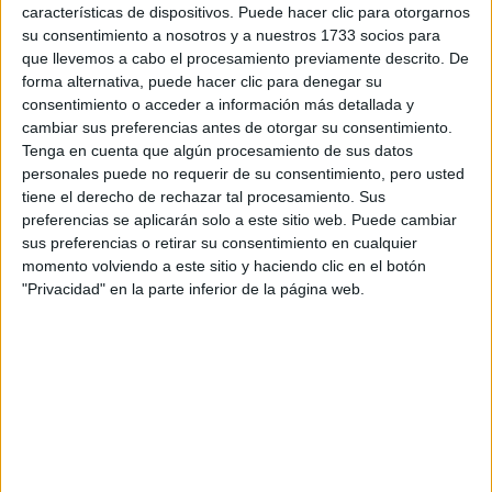
características de dispositivos. Puede hacer clic para otorgarnos
su consentimiento a nosotros y a nuestros 1733 socios para
Tu email:
*
que llevemos a cabo el procesamiento previamente descrito. De
forma alternativa, puede hacer clic para denegar su
¿Qué quieres preguntar?
*
consentimiento o acceder a información más detallada y
cambiar sus preferencias antes de otorgar su consentimiento.
Tenga en cuenta que algún procesamiento de sus datos
personales puede no requerir de su consentimiento, pero usted
tiene el derecho de rechazar tal procesamiento. Sus
preferencias se aplicarán solo a este sitio web. Puede cambiar
sus preferencias o retirar su consentimiento en cualquier
Escribe aquí las dudas o preguntas que te gustaría que te
momento volviendo a este sitio y haciendo clic en el botón
respondieran: plazos de preinscripción, precios, plazas
"Privacidad" en la parte inferior de la página web.
disponibles…:
Acepto los
términos y condiciones
y la
política de
privacidad
:
*