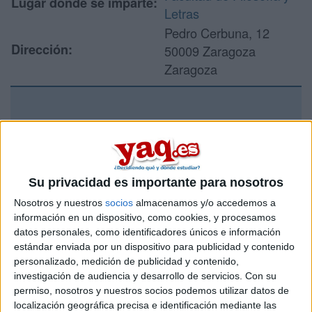
Lugar donde se imparte:
Letras
Pedro Cerbuna, 12
Dirección:
50009 Zaragoza
Zaragoza
Recibir más
información
Su privacidad es importante para nosotros
Rellena este formulario con tus datos y un texto con las
preguntas que quieres hacer. Al pulsar el botón de enviar,
Nosotros y nuestros
socios
almacenamos y/o accedemos a
los datos y la pregunta que has introducido se enviarán
información en un dispositivo, como cookies, y procesamos
por correo electrónico al centro educativo para que te
datos personales, como identificadores únicos e información
respondan ellos directamente.
estándar enviada por un dispositivo para publicidad y contenido
Tu nombre:
*
personalizado, medición de publicidad y contenido,
investigación de audiencia y desarrollo de servicios.
Con su
permiso, nosotros y nuestros socios podemos utilizar datos de
Tus apellidos:
*
localización geográfica precisa e identificación mediante las