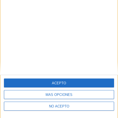
Derechos:
Acceder, rectificar y suprimir los datos, así
como otros derechos, como se explica en nuestra polítia de
privacidad.
Puedes consultar nuestra política de privacidad completa
aquí
.
¿Quieres ver más titulaciones como esta?
Ver todos los
Másters en Historia del Arte
¿Necesitas alojamiento universitario en
Zaragoza?
ACEPTO
>> Residencias de estudiantes y colegios mayores en Zaragoza
MÁS OPCIONES
¿Decidiendo si estudiar esto?
NO ACEPTO
Pídeles información ¡GRATIS!