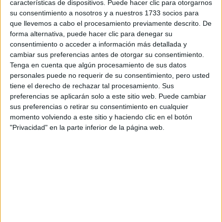
características de dispositivos. Puede hacer clic para otorgarnos
Tu email:
*
su consentimiento a nosotros y a nuestros 1733 socios para
que llevemos a cabo el procesamiento previamente descrito. De
¿Qué quieres preguntar?
*
forma alternativa, puede hacer clic para denegar su
consentimiento o acceder a información más detallada y
cambiar sus preferencias antes de otorgar su consentimiento.
Tenga en cuenta que algún procesamiento de sus datos
personales puede no requerir de su consentimiento, pero usted
tiene el derecho de rechazar tal procesamiento. Sus
preferencias se aplicarán solo a este sitio web. Puede cambiar
Escribe aquí las dudas o preguntas que te gustaría que te
sus preferencias o retirar su consentimiento en cualquier
respondieran: plazos de preinscripción, precios, plazas
momento volviendo a este sitio y haciendo clic en el botón
disponibles…:
"Privacidad" en la parte inferior de la página web.
Acepto los
términos y condiciones
y la
política de
privacidad
:
*