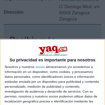
C/ Domingo Miral, s/n
Dirección:
50009 Zaragoza
Zaragoza
Recibir más
información
Rellena este formulario con tus datos y un texto con las
Su privacidad es importante para nosotros
preguntas que quieres hacer. Al pulsar el botón de enviar,
los datos y la pregunta que has introducido se enviarán
Nosotros y nuestros
socios
almacenamos y/o accedemos a
por correo electrónico al centro educativo para que te
información en un dispositivo, como cookies, y procesamos
respondan ellos directamente.
datos personales, como identificadores únicos e información
estándar enviada por un dispositivo para publicidad y contenido
Tu nombre:
*
personalizado, medición de publicidad y contenido,
investigación de audiencia y desarrollo de servicios.
Con su
Tus apellidos:
*
permiso, nosotros y nuestros socios podemos utilizar datos de
localización geográfica precisa e identificación mediante las