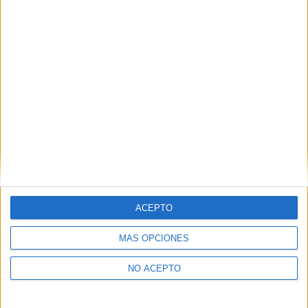
Derechos:
Acceder, rectificar y suprimir los datos, así
como otros derechos, como se explica en nuestra polítia de
privacidad.
Puedes consultar nuestra política de privacidad completa
aquí
.
¿Quieres ver más titulaciones como esta?
Ver todos los
Másters en Medicina
¿Necesitas alojamiento universitario en
Zaragoza?
ACEPTO
>> Residencias de estudiantes y colegios mayores en Zaragoza
MÁS OPCIONES
¿Decidiendo si estudiar esto?
NO ACEPTO
Pídeles información ¡GRATIS!