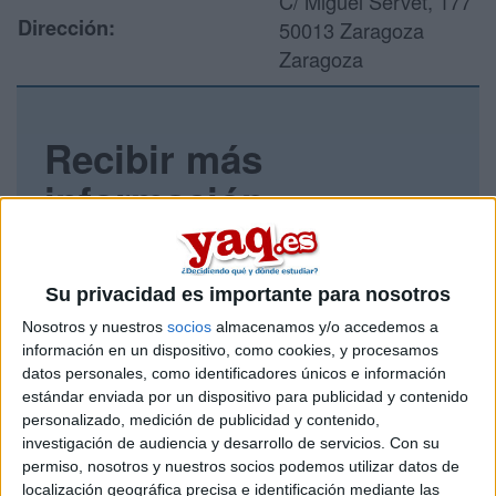
C/ Miguel Servet, 177
Dirección:
50013 Zaragoza
Zaragoza
Recibir más
información
Rellena este formulario con tus datos y un texto con las
preguntas que quieres hacer. Al pulsar el botón de enviar,
los datos y la pregunta que has introducido se enviarán
Su privacidad es importante para nosotros
por correo electrónico al centro educativo para que te
Nosotros y nuestros
socios
almacenamos y/o accedemos a
respondan ellos directamente.
información en un dispositivo, como cookies, y procesamos
Tu nombre:
*
datos personales, como identificadores únicos e información
estándar enviada por un dispositivo para publicidad y contenido
personalizado, medición de publicidad y contenido,
Tus apellidos:
*
investigación de audiencia y desarrollo de servicios.
Con su
permiso, nosotros y nuestros socios podemos utilizar datos de
Tu email:
*
localización geográfica precisa e identificación mediante las