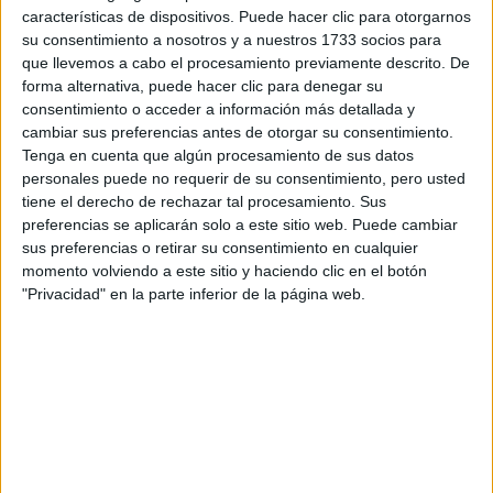
características de dispositivos. Puede hacer clic para otorgarnos
su consentimiento a nosotros y a nuestros 1733 socios para
¿Qué quieres preguntar?
*
que llevemos a cabo el procesamiento previamente descrito. De
forma alternativa, puede hacer clic para denegar su
consentimiento o acceder a información más detallada y
cambiar sus preferencias antes de otorgar su consentimiento.
Tenga en cuenta que algún procesamiento de sus datos
personales puede no requerir de su consentimiento, pero usted
Escribe aquí las dudas o preguntas que te gustaría que te
tiene el derecho de rechazar tal procesamiento. Sus
respondieran: plazos de preinscripción, precios, plazas
preferencias se aplicarán solo a este sitio web. Puede cambiar
disponibles…:
sus preferencias o retirar su consentimiento en cualquier
momento volviendo a este sitio y haciendo clic en el botón
Acepto los
términos y condiciones
y la
política de
"Privacidad" en la parte inferior de la página web.
privacidad
:
*
Información básica sobre protección de datos