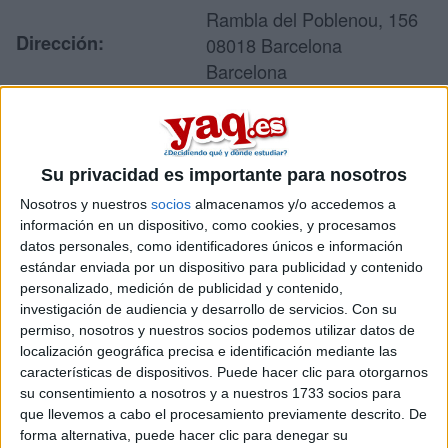
Rambla del Poblenou, 156
Dirección:
08018 Barcelona
Barcelona
Recibir más
Su privacidad es importante para nosotros
información
Nosotros y nuestros
socios
almacenamos y/o accedemos a
información en un dispositivo, como cookies, y procesamos
Rellena este formulario con tus datos y te pondremos en
datos personales, como identificadores únicos e información
contacto directamente con la universidad o centro.
estándar enviada por un dispositivo para publicidad y contenido
Tu nombre:
*
personalizado, medición de publicidad y contenido,
investigación de audiencia y desarrollo de servicios.
Con su
permiso, nosotros y nuestros socios podemos utilizar datos de
Tus apellidos:
*
localización geográfica precisa e identificación mediante las
características de dispositivos. Puede hacer clic para otorgarnos
su consentimiento a nosotros y a nuestros 1733 socios para
Tu email:
*
que llevemos a cabo el procesamiento previamente descrito. De
forma alternativa, puede hacer clic para denegar su