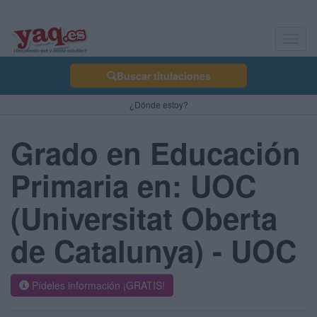
Toggl
navig
Buscar titulaciones
¿Dónde estoy?
Grado en Educación
Primaria en: UOC
(Universitat Oberta
de Catalunya) - UOC
Pídeles información ¡GRATIS!