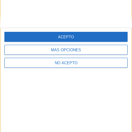
¿Necesitas alojamiento universitario en
Barcelona?
>> Residencias de estudiantes y colegios mayores en Barcelona
¿Decidiendo si estudiar esto?
ACEPTO
Pídeles información ¡GRATIS!
MÁS OPCIONES
Mapa
NO ACEPTO
+
−