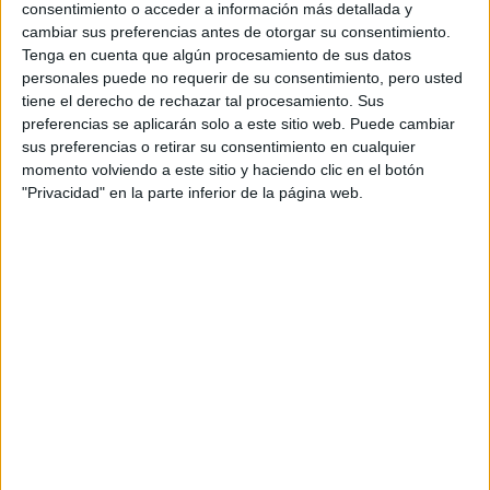
Acepto los
términos y condiciones
y la
política de
consentimiento o acceder a información más detallada y
privacidad
:
*
cambiar sus preferencias antes de otorgar su consentimiento.
Tenga en cuenta que algún procesamiento de sus datos
personales puede no requerir de su consentimiento, pero usted
tiene el derecho de rechazar tal procesamiento. Sus
preferencias se aplicarán solo a este sitio web. Puede cambiar
sus preferencias o retirar su consentimiento en cualquier
momento volviendo a este sitio y haciendo clic en el botón
Información básica sobre protección de datos
"Privacidad" en la parte inferior de la página web.
Responsable:
Compás Mediterráneo SL (Editora de la
web YAQ.es)
Finalidad:
La información recopilada mediante este
formulario será utilizada para:
Ponerte en contacto con el centro educativo
correspondiente, para que te proporcione la información
que has solicitado de acuerdo a tus intereses.
Informarte sobre temas de orientación educativa y
mejora personal de acuerdo a tus intereses mediante el
boletín electrónico de yaq.es, que puede incluir también
comunicaciones comerciales o publicitarias.