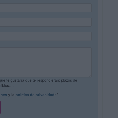
que te gustaría que te respondieran: plazos de
onibles…:
ones
y la
política de privacidad
:
*