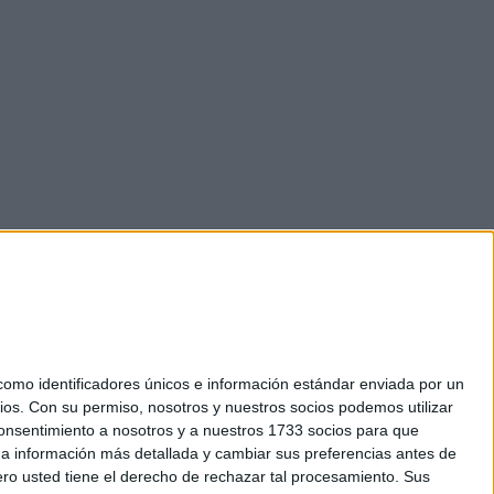
mo identificadores únicos e información estándar enviada por un
ios.
Con su permiso, nosotros y nuestros socios podemos utilizar
okies
 consentimiento a nosotros y a nuestros 1733 socios para que
el. +34 91 593 2767
 a información más detallada y cambiar sus preferencias antes de
o usted tiene el derecho de rechazar tal procesamiento. Sus