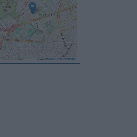
Leaflet
|
©
OpenStreetMap