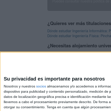
Puedes consultar nuestra política de
¿Quieres ver más titulacione
Dónde estudiar Ingeniería Informática: 
Dónde estudiar Ingeniería Física: Pincha
¿Necesitas alojamiento univer
>> Residencias de estudiantes y colegi
Su privacidad es importante para nosotros
Nosotros y nuestros
socios
almacenamos y/o accedemos a información
dispositivo para publicidad y contenido personalizado, medición de pu
Avis
datos de localización geográfica precisa e identificación mediante l
© 2003-2026
Compá
llevemos a cabo el procesamiento previamente descrito. De forma al
otorgar su consentimiento.
Tenga en cuenta que algún procesamiento