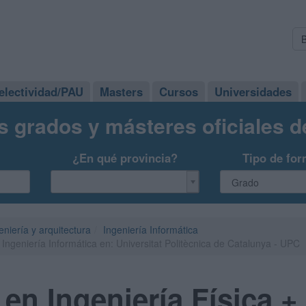
electividad/PAU
Masters
Cursos
Universidades
s grados y másteres oficiales 
¿En qué provincia?
Tipo de for
eniería y arquitectura
Ingeniería Informática
Ingeniería Informática en: Universitat Politècnica de Catalunya - UPC
en Ingeniería Física + 