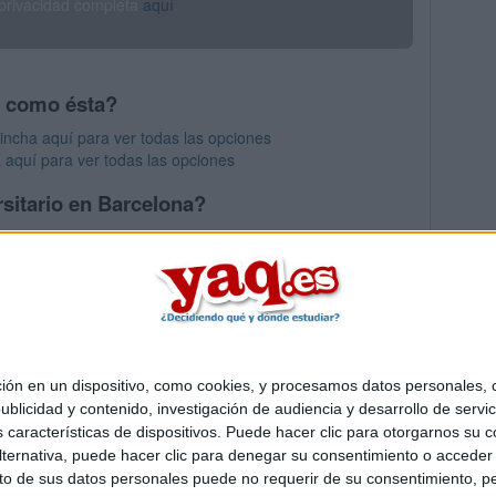
 privacidad completa
aquí
.
s como ésta?
Pincha aquí para ver todas las opciones
 aquí para ver todas las opciones
sitario en Barcelona?
os mayores en Barcelona
 en un dispositivo, como cookies, y procesamos datos personales, co
Quiénes somos
|
Contactar
|
Anúnciate
blicidad y contenido, investigación de audiencia y desarrollo de servic
o legal
|
Politica de privacidad
|
Condiciones generales
|
Política de co
as características de dispositivos. Puede hacer clic para otorgarnos su
s Mediterráneo S.L.
- Diego de León 47 - 28006 Madrid [ESPAÑA] - T
ternativa, puede hacer clic para denegar su consentimiento o acceder
 de sus datos personales puede no requerir de su consentimiento, per