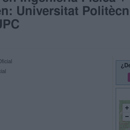
n: Universitat Politècn
 UPC
ficial
¿De
ial
+
−