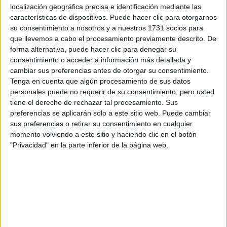
localización geográfica precisa e identificación mediante las
características de dispositivos. Puede hacer clic para otorgarnos
Tus apellidos:
*
su consentimiento a nosotros y a nuestros 1731 socios para
que llevemos a cabo el procesamiento previamente descrito. De
Tu email:
*
forma alternativa, puede hacer clic para denegar su
consentimiento o acceder a información más detallada y
cambiar sus preferencias antes de otorgar su consentimiento.
¿Qué quieres preguntar?
*
Tenga en cuenta que algún procesamiento de sus datos
personales puede no requerir de su consentimiento, pero usted
tiene el derecho de rechazar tal procesamiento. Sus
preferencias se aplicarán solo a este sitio web. Puede cambiar
sus preferencias o retirar su consentimiento en cualquier
momento volviendo a este sitio y haciendo clic en el botón
Escribe aquí las dudas o preguntas que te gustaría que te
"Privacidad" en la parte inferior de la página web.
respondieran: plazos de preinscripción, precios, plazas
disponibles…:
Acepto los
términos y condiciones
y la
política de
privacidad
:
*