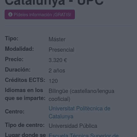
Pídeles información ¡GRATIS!
Tipo:
Máster
Modalidad:
Presencial
Precio:
3.320 €
Duración:
2 años
Créditos ECTS:
120
Idiomas en los
Bilingüe (castellano/lengua
que se imparte:
cooficial)
Universitat Politècnica de
Centro:
Catalunya
Tipo de centro:
Universidad Pública
Lugar donde se
Escuela Técnica Superior de