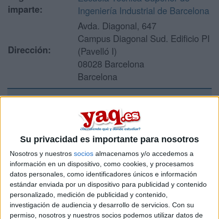
imparte:
Ingeniería Industrial de Barcelona
Avda. Diagonal, 647
Campus Diagonal Sud. Edificio PI
Dirección:
(Pavelló I)
08028 Barcelona
Barcelona
Recibir más
información
Su privacidad es importante para nosotros
Nosotros y nuestros
socios
almacenamos y/o accedemos a
Rellena este formulario con tus datos y un texto con las
información en un dispositivo, como cookies, y procesamos
preguntas que quieres hacer. Al pulsar el botón de enviar,
datos personales, como identificadores únicos e información
los datos y la pregunta que has introducido se enviarán
estándar enviada por un dispositivo para publicidad y contenido
por correo electrónico al centro educativo para que te
personalizado, medición de publicidad y contenido,
respondan ellos directamente.
investigación de audiencia y desarrollo de servicios.
Con su
Tu nombre:
*
permiso, nosotros y nuestros socios podemos utilizar datos de