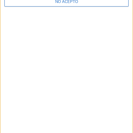
NO ACEPTO
¿Decidiendo si estudiar esto?
Pídeles información ¡GRATIS!
Mapa
+
−
Leaflet
|
©
OpenStreetMap