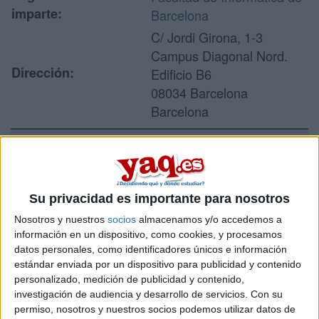
imparte:
Barcelona
C/ Jordi Girona, 1-3
Campus Diagonal Nord.
Dirección:
Edificio B6
08034 Barcelona
Barcelona
Recibir más
información
Su privacidad es importante para nosotros
Nosotros y nuestros
socios
almacenamos y/o accedemos a
Rellena este formulario con tus datos y un texto con las
información en un dispositivo, como cookies, y procesamos
preguntas que quieres hacer. Al pulsar el botón de enviar,
datos personales, como identificadores únicos e información
los datos y la pregunta que has introducido se enviarán
estándar enviada por un dispositivo para publicidad y contenido
por correo electrónico al centro educativo para que te
personalizado, medición de publicidad y contenido,
respondan ellos directamente.
investigación de audiencia y desarrollo de servicios.
Con su
Tu nombre:
*
permiso, nosotros y nuestros socios podemos utilizar datos de