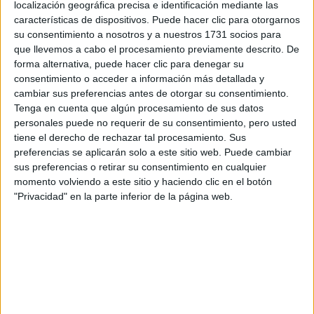
localización geográfica precisa e identificación mediante las
características de dispositivos. Puede hacer clic para otorgarnos
Tus apellidos:
*
su consentimiento a nosotros y a nuestros 1731 socios para
que llevemos a cabo el procesamiento previamente descrito. De
Tu email:
*
forma alternativa, puede hacer clic para denegar su
consentimiento o acceder a información más detallada y
cambiar sus preferencias antes de otorgar su consentimiento.
¿Qué quieres preguntar?
*
Tenga en cuenta que algún procesamiento de sus datos
personales puede no requerir de su consentimiento, pero usted
tiene el derecho de rechazar tal procesamiento. Sus
preferencias se aplicarán solo a este sitio web. Puede cambiar
sus preferencias o retirar su consentimiento en cualquier
momento volviendo a este sitio y haciendo clic en el botón
"Privacidad" en la parte inferior de la página web.
Escribe aquí las dudas o preguntas que te gustaría que te
respondieran: plazos de preinscripción, precios, plazas
disponibles…:
Acepto los
términos y condiciones
y la
política de
privacidad
:
*