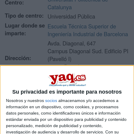
Centro:
Catalunya
Tipo de centro:
Universidad Pública
Lugar donde se
Escuela Técnica Superior de
imparte:
Ingeniería Industrial de Barcelona
Avda. Diagonal, 647
Campus Diagonal Sud. Edificio PI
Dirección:
(Pavelló I)
08028 Barcelona
Barcelona
Su privacidad es importante para nosotros
Recibir más
Nosotros y nuestros
socios
almacenamos y/o accedemos a
información en un dispositivo, como cookies, y procesamos
información
datos personales, como identificadores únicos e información
estándar enviada por un dispositivo para publicidad y contenido
Rellena este formulario con tus datos y un texto con las
personalizado, medición de publicidad y contenido,
preguntas que quieres hacer. Al pulsar el botón de enviar,
investigación de audiencia y desarrollo de servicios.
Con su