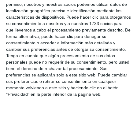
los datos y la pregunta que has introducido se enviarán
permiso, nosotros y nuestros socios podemos utilizar datos de
por correo electrónico al centro educativo para que te
localización geográfica precisa e identificación mediante las
respondan ellos directamente.
características de dispositivos. Puede hacer clic para otorgarnos
Tu nombre:
*
su consentimiento a nosotros y a nuestros 1733 socios para
que llevemos a cabo el procesamiento previamente descrito. De
forma alternativa, puede hacer clic para denegar su
Tus apellidos:
*
consentimiento o acceder a información más detallada y
cambiar sus preferencias antes de otorgar su consentimiento.
Tenga en cuenta que algún procesamiento de sus datos
Tu email:
*
personales puede no requerir de su consentimiento, pero usted
tiene el derecho de rechazar tal procesamiento. Sus
¿Qué quieres preguntar?
*
preferencias se aplicarán solo a este sitio web. Puede cambiar
sus preferencias o retirar su consentimiento en cualquier
momento volviendo a este sitio y haciendo clic en el botón
"Privacidad" en la parte inferior de la página web.
Escribe aquí las dudas o preguntas que te gustaría que te
respondieran: plazos de preinscripción, precios, plazas
disponibles…: