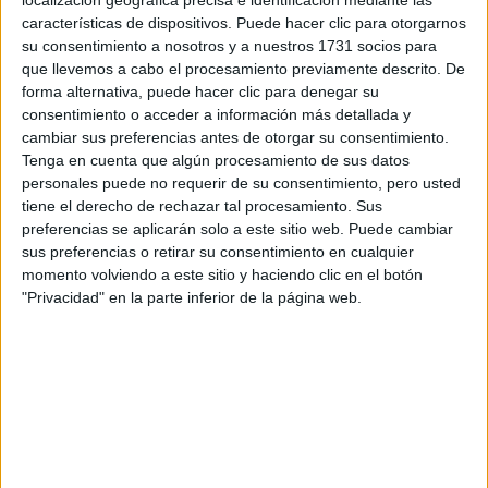
localización geográfica precisa e identificación mediante las
características de dispositivos. Puede hacer clic para otorgarnos
Tus apellidos:
*
su consentimiento a nosotros y a nuestros 1731 socios para
que llevemos a cabo el procesamiento previamente descrito. De
Tu email:
*
forma alternativa, puede hacer clic para denegar su
consentimiento o acceder a información más detallada y
cambiar sus preferencias antes de otorgar su consentimiento.
¿Qué quieres preguntar?
*
Tenga en cuenta que algún procesamiento de sus datos
personales puede no requerir de su consentimiento, pero usted
tiene el derecho de rechazar tal procesamiento. Sus
preferencias se aplicarán solo a este sitio web. Puede cambiar
sus preferencias o retirar su consentimiento en cualquier
momento volviendo a este sitio y haciendo clic en el botón
Escribe aquí las dudas o preguntas que te gustaría que te
"Privacidad" en la parte inferior de la página web.
respondieran: plazos de preinscripción, precios, plazas
disponibles…:
Acepto los
términos y condiciones
y la
política de
privacidad
:
*