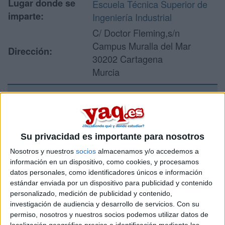
Lugar donde se
Escuela Técnica Superior de
imparte:
Ingeniería Industrial
C/ Doctor Fleming,s/n
Campus Muralla del Mar
Dirección:
30202 Cartagena
Murcia
Recibir más
información
Su privacidad es importante para nosotros
Nosotros y nuestros
socios
almacenamos y/o accedemos a
Rellena este formulario con tus datos y un texto con las
información en un dispositivo, como cookies, y procesamos
preguntas que quieres hacer. Al pulsar el botón de enviar,
datos personales, como identificadores únicos e información
los datos y la pregunta que has introducido se enviarán
estándar enviada por un dispositivo para publicidad y contenido
por correo electrónico al centro educativo para que te
personalizado, medición de publicidad y contenido,
respondan ellos directamente.
investigación de audiencia y desarrollo de servicios.
Con su
Tu nombre:
*
permiso, nosotros y nuestros socios podemos utilizar datos de