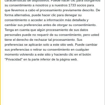
características de dispositivos. Puede hacer clic para otorgarnos
Tu email:
*
su consentimiento a nosotros y a nuestros 1733 socios para
que llevemos a cabo el procesamiento previamente descrito. De
forma alternativa, puede hacer clic para denegar su
¿Qué quieres preguntar?
*
consentimiento o acceder a información más detallada y
cambiar sus preferencias antes de otorgar su consentimiento.
Tenga en cuenta que algún procesamiento de sus datos
personales puede no requerir de su consentimiento, pero usted
tiene el derecho de rechazar tal procesamiento. Sus
preferencias se aplicarán solo a este sitio web. Puede cambiar
sus preferencias o retirar su consentimiento en cualquier
Escribe aquí las dudas o preguntas que te gustaría que te
momento volviendo a este sitio y haciendo clic en el botón
respondieran: plazos de preinscripción, precios, plazas
disponibles…:
"Privacidad" en la parte inferior de la página web.
Acepto los
términos y condiciones
y la
política de
privacidad
:
*