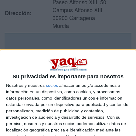
Paseo Alfonso XIII, 50
Campus Alfonso XIII
Dirección:
30203 Cartagena
Murcia
Recibir más
información
Rellena este formulario con tus datos y un texto con las
Su privacidad es importante para nosotros
preguntas que quieres hacer. Al pulsar el botón de enviar,
Nosotros y nuestros
socios
almacenamos y/o accedemos a
los datos y la pregunta que has introducido se enviarán
información en un dispositivo, como cookies, y procesamos
por correo electrónico al centro educativo para que te
datos personales, como identificadores únicos e información
respondan ellos directamente.
estándar enviada por un dispositivo para publicidad y contenido
Tu nombre:
*
personalizado, medición de publicidad y contenido,
investigación de audiencia y desarrollo de servicios.
Con su
permiso, nosotros y nuestros socios podemos utilizar datos de
Tus apellidos:
*
localización geográfica precisa e identificación mediante las