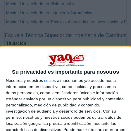
Máster Universitario en Bioinformática
Máster Universitario en Ingeniería Agronómica
Máster Universitario en Técnicas Avanzadas en Investigación y Desa
Escuela Técnica Superior de Ingeniería de Caminos, 
Titulación
Grado en Ingeniería Civil + Máster en Ingeniería de Caminos, Cana
Grado en Ingeniería Civil
Grado en Ingeniería de Recursos Minerales y Energía
Su privacidad es importante para nosotros
Máster Universitario en Ciencia y Tecnología del Agua y del Terren
Nosotros y nuestros
socios
almacenamos y/o accedemos a
información en un dispositivo, como cookies, y procesamos
Máster Universitario en Ingeniería de Caminos, Canales y Puertos
datos personales, como identificadores únicos e información
Máster Universitario en Ingeniería de Minas
estándar enviada por un dispositivo para publicidad y contenido
personalizado, medición de publicidad y contenido,
Máster Universitario en Ingeniería del Agua y del Terreno
investigación de audiencia y desarrollo de servicios.
Con su
Máster Universitario en Metodología BIM para el Desarrollo de Proy
permiso, nosotros y nuestros socios podemos utilizar datos de
localización geográfica precisa e identificación mediante las
Escuela Técnica Superior de Ingeniería de Telecomun
características de dispositivos. Puede hacer clic para otorgarnos