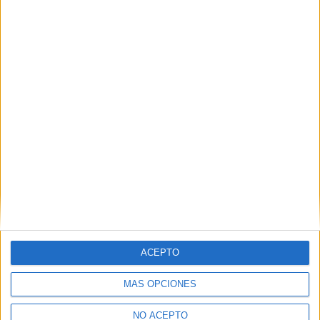
Máster Universitario en Prevención de Riesgos Laborales
Grado en Administración y Dirección de Empresas
¡Síguenos en Facebook!
ACEPTO
MÁS OPCIONES
NO ACEPTO