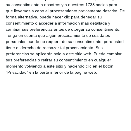
su consentimiento a nosotros y a nuestros 1733 socios para
Titulación
que llevemos a cabo el procesamiento previamente descrito. De
Grado en Ciencia e Ingeniería de Datos
forma alternativa, puede hacer clic para denegar su
consentimiento o acceder a información más detallada y
Grado en Ingeniería en Sistemas de Telecomunicación
cambiar sus preferencias antes de otorgar su consentimiento.
Grado en Ingeniería Telemática
Tenga en cuenta que algún procesamiento de sus datos
personales puede no requerir de su consentimiento, pero usted
Máster Universitario en Comunicación Móvil y Contenido Digital
tiene el derecho de rechazar tal procesamiento. Sus
Máster Universitario en Ingeniería de Telecomunicación
preferencias se aplicarán solo a este sitio web. Puede cambiar
sus preferencias o retirar su consentimiento en cualquier
Máster Universitario en Ingeniería Telemática
momento volviendo a este sitio y haciendo clic en el botón
Máster Universitario en Tecnologías de la Información y Comunica
"Privacidad" en la parte inferior de la página web.
Escuela Técnica Superior de Ingeniería Industrial
Titulación
Grado en Ingeniería en Tecnologías Industriales + Máster en Ingenie
Grado en Ingeniería Biomédica
Doble Grado en Ingeniería Biomédica + Ingeniería Electrónica Indus
Máster Universitario en Energías Renovables