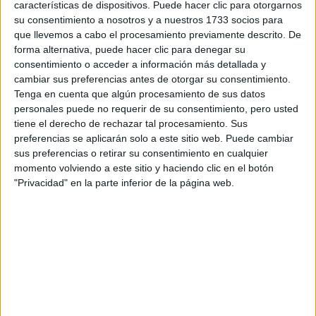
características de dispositivos. Puede hacer clic para otorgarnos
Tu email:
*
su consentimiento a nosotros y a nuestros 1733 socios para
que llevemos a cabo el procesamiento previamente descrito. De
forma alternativa, puede hacer clic para denegar su
¿Qué quieres preguntar?
*
consentimiento o acceder a información más detallada y
cambiar sus preferencias antes de otorgar su consentimiento.
Tenga en cuenta que algún procesamiento de sus datos
personales puede no requerir de su consentimiento, pero usted
tiene el derecho de rechazar tal procesamiento. Sus
preferencias se aplicarán solo a este sitio web. Puede cambiar
Escribe aquí las dudas o preguntas que te gustaría que te
sus preferencias o retirar su consentimiento en cualquier
respondieran: plazos de preinscripción, precios, plazas
momento volviendo a este sitio y haciendo clic en el botón
disponibles…:
"Privacidad" en la parte inferior de la página web.
Acepto los
términos y condiciones
y la
política de
privacidad
:
*