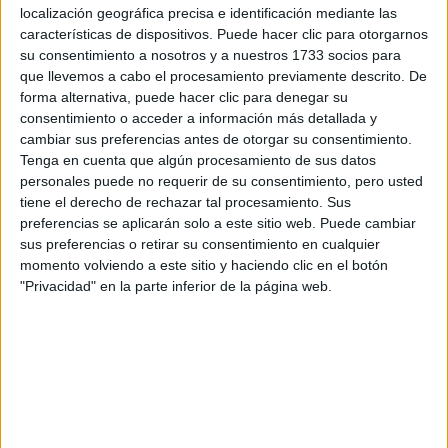
Tu nombre:
*
localización geográfica precisa e identificación mediante las
características de dispositivos. Puede hacer clic para otorgarnos
su consentimiento a nosotros y a nuestros 1733 socios para
Tus apellidos:
*
que llevemos a cabo el procesamiento previamente descrito. De
forma alternativa, puede hacer clic para denegar su
Tu email:
*
consentimiento o acceder a información más detallada y
cambiar sus preferencias antes de otorgar su consentimiento.
Tenga en cuenta que algún procesamiento de sus datos
¿Qué quieres preguntar?
*
personales puede no requerir de su consentimiento, pero usted
tiene el derecho de rechazar tal procesamiento. Sus
preferencias se aplicarán solo a este sitio web. Puede cambiar
sus preferencias o retirar su consentimiento en cualquier
momento volviendo a este sitio y haciendo clic en el botón
"Privacidad" en la parte inferior de la página web.
Escribe aquí las dudas o preguntas que te gustaría que te
respondieran: plazos de preinscripción, precios, plazas
disponibles…:
Acepto los
términos y condiciones
y la
política de
privacidad
:
*