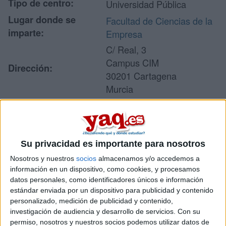
Tipo de centro:
Universidad Pública
Lugar donde se
Facultad de Ciencias de la
imparte:
Empresa
C/ Real, 3
Campus CIM
Dirección:
30201 Cartagena
Murcia
Recibir más
Su privacidad es importante para nosotros
información
Nosotros y nuestros
socios
almacenamos y/o accedemos a
información en un dispositivo, como cookies, y procesamos
Rellena este formulario con tus datos y un texto con las
datos personales, como identificadores únicos e información
preguntas que quieres hacer. Al pulsar el botón de enviar,
estándar enviada por un dispositivo para publicidad y contenido
los datos y la pregunta que has introducido se enviarán
personalizado, medición de publicidad y contenido,
por correo electrónico al centro educativo para que te
investigación de audiencia y desarrollo de servicios.
Con su
respondan ellos directamente.
permiso, nosotros y nuestros socios podemos utilizar datos de