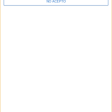
NO ACEPTO
¿Decidiendo si estudiar esto?
Pídeles información ¡GRATIS!
Mapa
+
−
Leaflet
|
©
OpenStreetMap