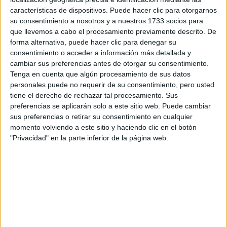
Tus apellidos:
*
características de dispositivos. Puede hacer clic para otorgarnos
su consentimiento a nosotros y a nuestros 1733 socios para
que llevemos a cabo el procesamiento previamente descrito. De
Tu email:
*
forma alternativa, puede hacer clic para denegar su
consentimiento o acceder a información más detallada y
¿Qué quieres preguntar?
*
cambiar sus preferencias antes de otorgar su consentimiento.
Tenga en cuenta que algún procesamiento de sus datos
personales puede no requerir de su consentimiento, pero usted
tiene el derecho de rechazar tal procesamiento. Sus
preferencias se aplicarán solo a este sitio web. Puede cambiar
sus preferencias o retirar su consentimiento en cualquier
momento volviendo a este sitio y haciendo clic en el botón
Escribe aquí las dudas o preguntas que te gustaría que te
"Privacidad" en la parte inferior de la página web.
respondieran: plazos de preinscripción, precios, plazas
disponibles…:
Acepto los
términos y condiciones
y la
política de
privacidad
:
*