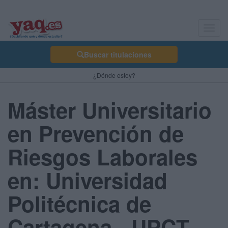
Toggl
navig
Buscar titulaciones
¿Dónde estoy?
Máster Universitario
en Prevención de
Riesgos Laborales
en: Universidad
Politécnica de
Cartagena - UPCT