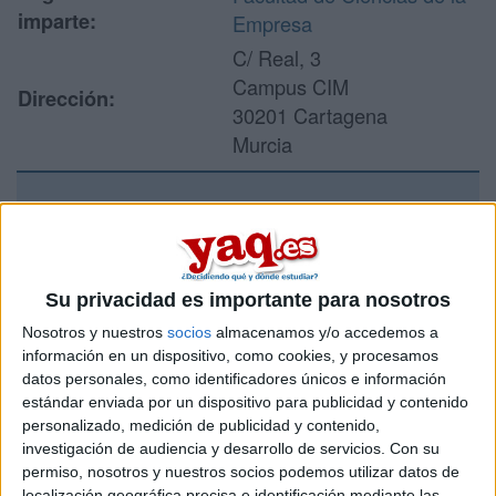
imparte:
Empresa
C/ Real, 3
Campus CIM
Dirección:
30201 Cartagena
Murcia
Recibir más
información
Su privacidad es importante para nosotros
Rellena este formulario con tus datos y un texto con las
Nosotros y nuestros
socios
almacenamos y/o accedemos a
preguntas que quieres hacer. Al pulsar el botón de enviar,
información en un dispositivo, como cookies, y procesamos
los datos y la pregunta que has introducido se enviarán
datos personales, como identificadores únicos e información
por correo electrónico al centro educativo para que te
estándar enviada por un dispositivo para publicidad y contenido
respondan ellos directamente.
personalizado, medición de publicidad y contenido,
Tu nombre:
*
investigación de audiencia y desarrollo de servicios.
Con su
permiso, nosotros y nuestros socios podemos utilizar datos de
localización geográfica precisa e identificación mediante las