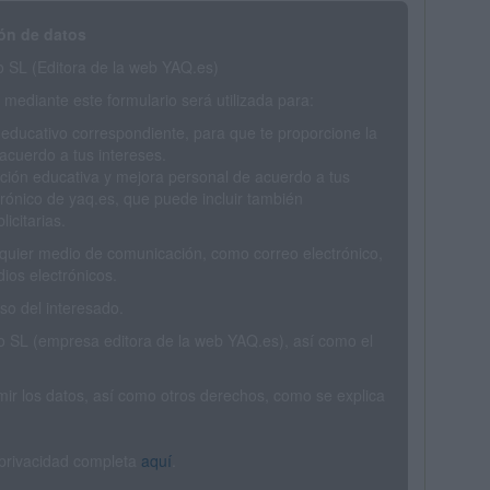
ón de datos
SL (Editora de la web YAQ.es)
mediante este formulario será utilizada para:
 educativo correspondiente, para que te proporcione la
acuerdo a tus intereses.
ción educativa y mejora personal de acuerdo a tus
trónico de yaq.es, que puede incluir también
icitarias.
ualquier medio de comunicación, como correo electrónico,
ios electrónicos.
o del interesado.
SL (empresa editora de la web YAQ.es), así como el
rimir los datos, así como otros derechos, como se explica
 privacidad completa
aquí
.