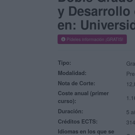
y Desarrollo
en: Universi
Pídeles información ¡GRATIS!
Tipo:
Gra
Modalidad:
Pre
Nota de Corte:
12,
Coste anual (primer
1.1
curso):
Duración:
5 a
Créditos ECTS:
31
Idiomas en los que se