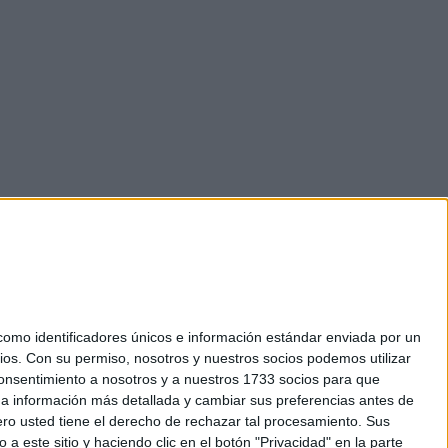
mo identificadores únicos e información estándar enviada por un
ios.
Con su permiso, nosotros y nuestros socios podemos utilizar
okies
 consentimiento a nosotros y a nuestros 1733 socios para que
el. +34 91 593 2767
 a información más detallada y cambiar sus preferencias antes de
o usted tiene el derecho de rechazar tal procesamiento. Sus
a este sitio y haciendo clic en el botón "Privacidad" en la parte