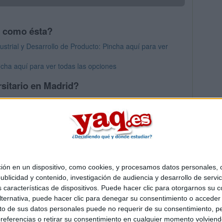
s como ésta?
strial y Desarrollo de Producto: Pincha aquí para ver
cha aquí para ver todas las opciones
sitario en Madrid?
os mayores en Madrid
 en un dispositivo, como cookies, y procesamos datos personales, co
Quiénes somos
|
Contactar
|
Anúnciate
blicidad y contenido, investigación de audiencia y desarrollo de servic
o legal
|
Politica de privacidad
|
Condiciones generales
|
Política de co
as características de dispositivos. Puede hacer clic para otorgarnos su
s Mediterráneo S.L.
- Diego de León 47 - 28006 Madrid [ESPAÑA] - T
ternativa, puede hacer clic para denegar su consentimiento o acceder
 de sus datos personales puede no requerir de su consentimiento, per
referencias o retirar su consentimiento en cualquier momento volviendo 