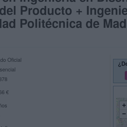
 del Producto + Ingeni
dad Politécnica de Mad
do Oficial
¿De
sencial
878
66 €
ños
+
−
4