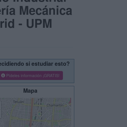
ería Mecánica
rid - UPM
cidiendo si estudiar esto?
Pídeles información ¡GRATIS!
Mapa