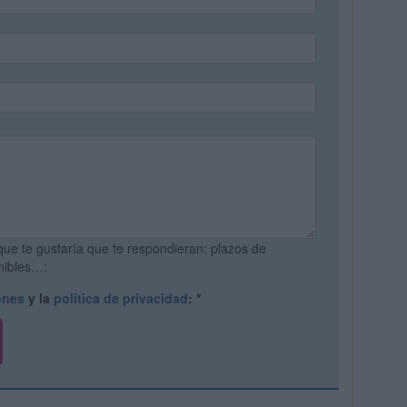
que te gustaría que te respondieran: plazos de
onibles…:
ones
y la
política de privacidad
:
*