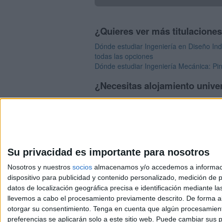
¿Quieres ver más titulacione
Dónde estudiar Ingeniería en Diseño Indu
todas las opciones
Dónde estudiar Ingeniería Mecánica: Pin
¿Necesitas alojamiento univer
>> Residencias de estudiantes y colegi
Su privacidad es importante para nosotros
Nosotros y nuestros
socios
almacenamos y/o accedemos a información
dispositivo para publicidad y contenido personalizado, medición de pu
Avis
datos de localización geográfica precisa e identificación mediante l
© 2003-2026
Compá
llevemos a cabo el procesamiento previamente descrito. De forma al
otorgar su consentimiento.
Tenga en cuenta que algún procesamiento
preferencias se aplicarán solo a este sitio web. Puede cambiar sus p