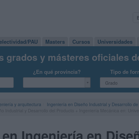
electividad/PAU
Masters
Cursos
Universidades
s grados y másteres oficiales 
¿En qué provincia?
Tipo de for
eniería y arquitectura
Ingeniería en Diseño Industrial y Desarrollo d
o Industrial y Desarrollo del Producto + Ingeniería Mecánica en: Univ
en Ingeniería en Diseñ