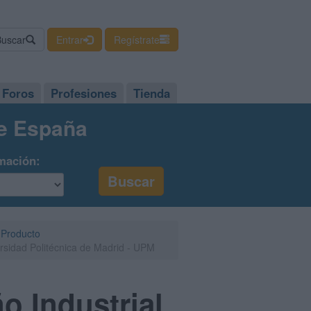
Buscar
Entrar
Regístrate
Foros
Profesiones
Tienda
de España
mación:
e Producto
ersidad Politécnica de Madrid - UPM
o Industrial