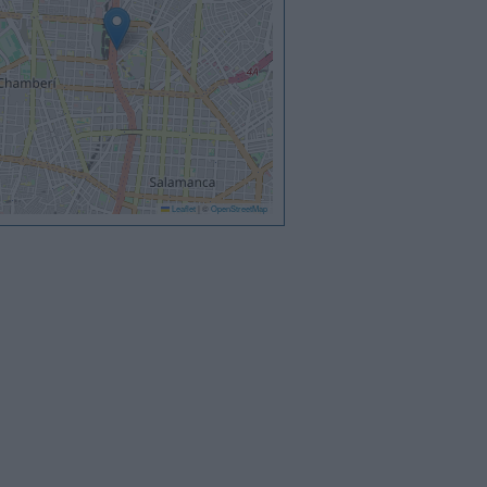
Leaflet
|
©
OpenStreetMap