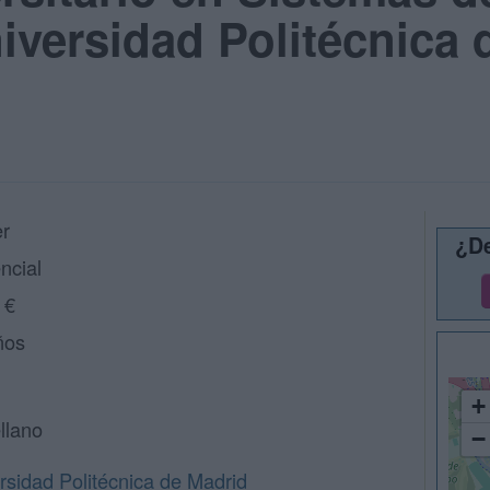
iversidad Politécnica 
r
¿De
ncial
 €
ños
+
llano
−
rsidad Politécnica de Madrid