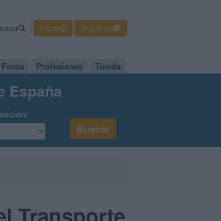
Buscar
Entrar
Regístrate
Foros
Profesiones
Tienda
de España
mación:
el Transporte