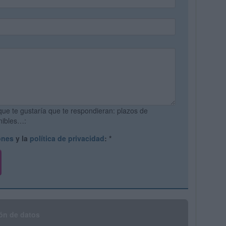
que te gustaría que te respondieran: plazos de
onibles…:
ones
y la
política de privacidad
:
*
ón de datos