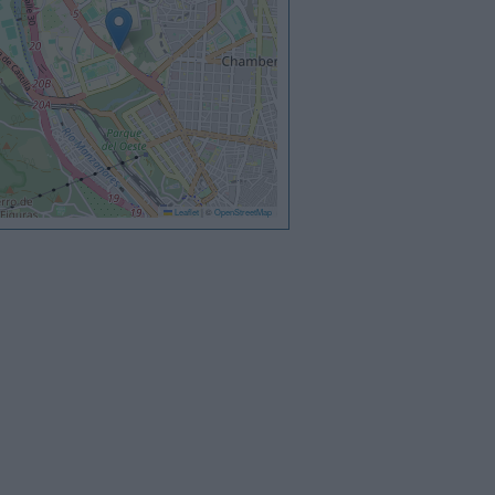
Leaflet
|
©
OpenStreetMap