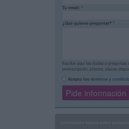
Tu email:
*
¿Qué quieres preguntar?
*
Escribe aquí las dudas o preguntas 
preinscripción, precios, plazas disp
Acepto los
términos y condici
Información básica sobre protecci