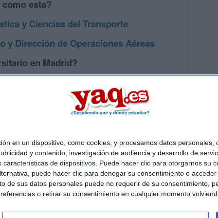
s como esta?
stica y Ciencias del Transporte
to y Dirección de Operaciones Aéreas
sitario en Madrid?
os mayores en Madrid
 en un dispositivo, como cookies, y procesamos datos personales, co
Quiénes somos
|
Contactar
|
Anúnciate
blicidad y contenido, investigación de audiencia y desarrollo de servic
o legal
|
Politica de privacidad
|
Condiciones generales
|
Política de co
as características de dispositivos. Puede hacer clic para otorgarnos su
s Mediterráneo S.L.
- Diego de León 47 - 28006 Madrid [ESPAÑA] - T
ternativa, puede hacer clic para denegar su consentimiento o acceder
 de sus datos personales puede no requerir de su consentimiento, per
referencias o retirar su consentimiento en cualquier momento volviendo 