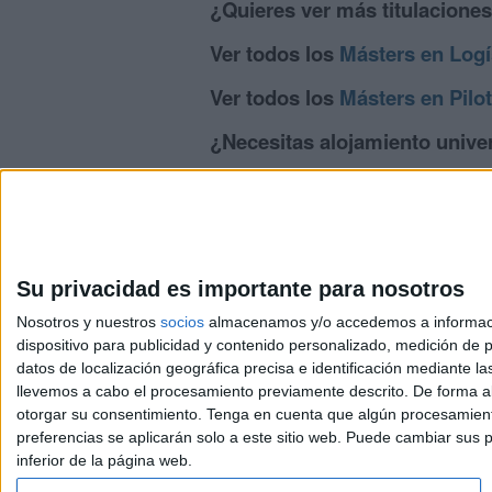
¿Quieres ver más titulacione
Ver todos los
Másters en Logí
Ver todos los
Másters en Pilo
¿Necesitas alojamiento univer
>> Residencias de estudiantes y colegi
Su privacidad es importante para nosotros
Nosotros y nuestros
socios
almacenamos y/o accedemos a información
dispositivo para publicidad y contenido personalizado, medición de pu
Avis
datos de localización geográfica precisa e identificación mediante l
© 2003-2026
Compá
llevemos a cabo el procesamiento previamente descrito. De forma al
otorgar su consentimiento.
Tenga en cuenta que algún procesamiento
preferencias se aplicarán solo a este sitio web. Puede cambiar sus p
inferior de la página web.