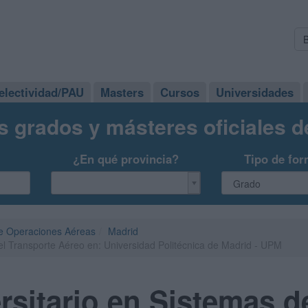
electividad/PAU
Masters
Cursos
Universidades
s grados y másteres oficiales 
¿En qué provincia?
Tipo de for
 de Operaciones Aéreas
Madrid
el Transporte Aéreo en: Universidad Politécnica de Madrid - UPM
rsitario en Sistemas d