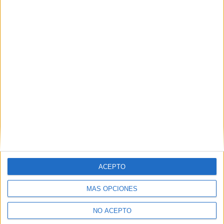
Máster Universitario en
Presencial |
Barcelona
Movilidad Urbana / Master in Urban Mobility
UNIVERSITAT POLITèCNICA DE CATALUNYA
(Universidad
Pública)
Tipo:
Máster
Pídeles información ¡GRATIS!
Máster Universitario en
Presencial |
Madrid
Sistemas del Transporte Aéreo
UNIVERSIDAD POLITéCNICA DE MADRID
(Universidad
Pública)
Tipo:
Máster
Pídeles información ¡GRATIS!
ACEPTO
Máster Universitario en
Presencial |
Málaga
MÁS OPCIONES
Sistemas Inteligentes en Energía y
NO ACEPTO
Transporte