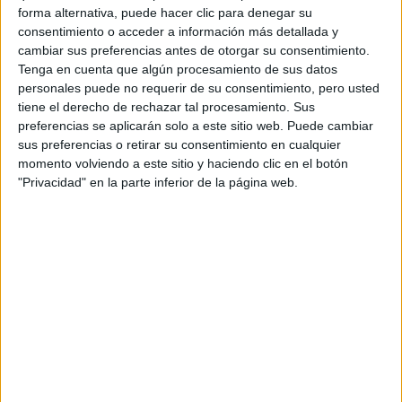
Logística
forma alternativa, puede hacer clic para denegar su
consentimiento o acceder a información más detallada y
UNIVERSIDAD DE VALLADOLID
(Universidad Pública)
cambiar sus preferencias antes de otorgar su consentimiento.
Tipo:
Máster
Tenga en cuenta que algún procesamiento de sus datos
Pídeles información ¡GRATIS!
personales puede no requerir de su consentimiento, pero usted
tiene el derecho de rechazar tal procesamiento. Sus
preferencias se aplicarán solo a este sitio web. Puede cambiar
Máster Universitario en
Presencial |
Madrid
sus preferencias o retirar su consentimiento en cualquier
Logística
momento volviendo a este sitio y haciendo clic en el botón
"Privacidad" en la parte inferior de la página web.
UNIVERSIDAD EUROPEA DE MADRID
(Universidad Privada)
Tipo:
Máster
Pídeles información ¡GRATIS!
Máster Universitario en
Semipresencial |
Barcelona
Logística y Comercio Internacional
UNIVERSITAT ABAT OLIBA CEU
(Universidad Privada)
Tipo:
Máster
Pídeles información ¡GRATIS!