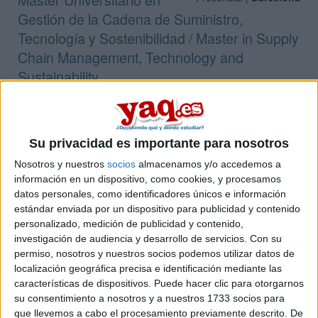
Gestión de la Cadena de Suministro,
Tecnología y Sostenibilidad / Master in Supply
Chain Management, Technology and
Sustainability
BARCELONA SCHOOL OF MANAGEMENT
(Centro Adscrito
Público)
Tipo:
Máster
Su privacidad es importante para nosotros
Pídeles información ¡GRATIS!
Nosotros y nuestros
socios
almacenamos y/o accedemos a
información en un dispositivo, como cookies, y procesamos
Máster Universitario en Gestión
Presencial |
Cádiz
datos personales, como identificadores únicos e información
Portuaria y Logística
estándar enviada por un dispositivo para publicidad y contenido
personalizado, medición de publicidad y contenido,
UNIVERSIDAD DE CáDIZ
(Universidad Pública)
investigación de audiencia y desarrollo de servicios.
Con su
Tipo:
Máster
permiso, nosotros y nuestros socios podemos utilizar datos de
Pídeles información ¡GRATIS!
localización geográfica precisa e identificación mediante las
características de dispositivos. Puede hacer clic para otorgarnos
su consentimiento a nosotros y a nuestros 1733 socios para
Máster Universitario en
Presencial |
Valladolid
que llevemos a cabo el procesamiento previamente descrito. De