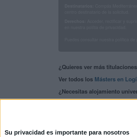
Destinatarios:
Compás Mediterráneo 
centro destinatario de la solicitud.
Derechos:
Acceder, rectificar y sup
en nuestra polítia de privacidad.
Puedes consultar nuestra política de
¿Quieres ver más titulacione
Ver todos los
Másters en Logí
¿Necesitas alojamiento univer
>> Residencias de estudiantes y colegi
Su privacidad es importante para nosotros