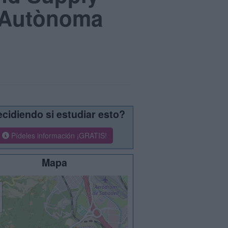
t Autònoma
cidiendo si estudiar esto?
Pídeles información ¡GRATIS!
Mapa