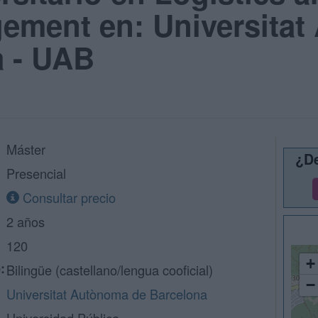
ement en: Universita
a - UAB
Máster
¿De
Presencial
Consultar precio
2 años
120
+
:
Bilingüe (castellano/lengua cooficial)
−
Universitat Autònoma de Barcelona