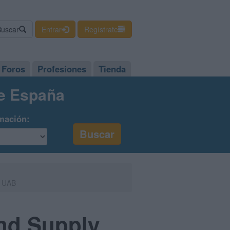
Buscar
Entrar
Regístrate
Foros
Profesiones
Tienda
de España
mación:
- UAB
and Supply