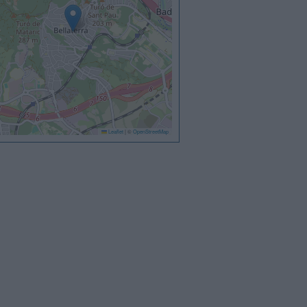
Leaflet
|
©
OpenStreetMap