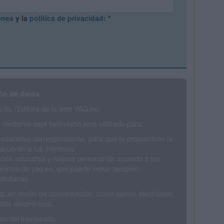
ones
y la
política de privacidad
:
*
ón de datos
SL (Editora de la web YAQ.es)
mediante este formulario será utilizada para:
 educativo correspondiente, para que te proporcione la
acuerdo a tus intereses.
ción educativa y mejora personal de acuerdo a tus
trónico de yaq.es, que puede incluir también
icitarias.
ualquier medio de comunicación, como correo electrónico,
ios electrónicos.
o del interesado.