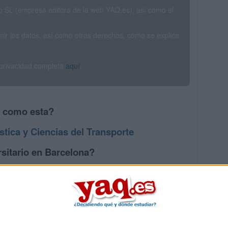
SL (empresa editora de la web YAQ.es), así como el
rimir los datos, así como otros derechos, como se explica
 privacidad completa
aquí
.
s como esta?
stica y Ciencias del Transporte
sitario en Barcelona?
os mayores en Barcelona