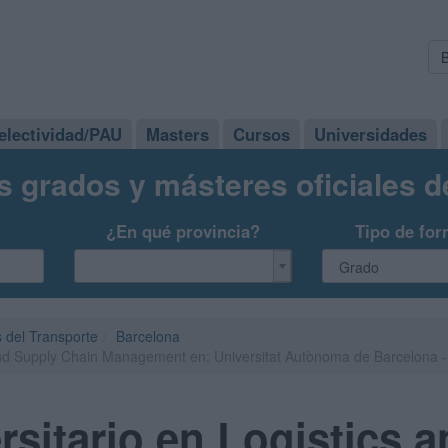
electividad/PAU
Masters
Cursos
Universidades
s grados y másteres oficiales 
¿En qué provincia?
Tipo de for
s del Transporte
Barcelona
 and Supply Chain Management en: Universitat Autònoma de Barcelona 
rsitario en Logistics 