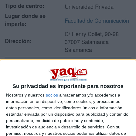
Tipo de centro:
Universidad Privada
Lugar donde se
Facultad de Comunicación
imparte:
C/ Henry Collet, 90-98
Dirección:
37007 Salamanca
Salamanca
Recibir más
información
Su privacidad es importante para nosotros
Nosotros y nuestros
socios
almacenamos y/o accedemos a
Rellena este formulario con tus datos y un texto con las
información en un dispositivo, como cookies, y procesamos
preguntas que quieres hacer. Al pulsar el botón de enviar,
datos personales, como identificadores únicos e información
los datos y la pregunta que has introducido se enviarán
estándar enviada por un dispositivo para publicidad y contenido
por correo electrónico al centro educativo para que te
personalizado, medición de publicidad y contenido,
respondan ellos directamente.
investigación de audiencia y desarrollo de servicios.
Con su
Tu nombre:
*
permiso, nosotros y nuestros socios podemos utilizar datos de