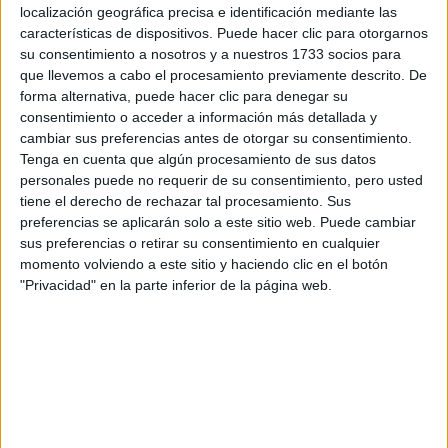
localización geográfica precisa e identificación mediante las
características de dispositivos. Puede hacer clic para otorgarnos
Tus apellidos:
*
su consentimiento a nosotros y a nuestros 1733 socios para
que llevemos a cabo el procesamiento previamente descrito. De
forma alternativa, puede hacer clic para denegar su
Tu email:
*
consentimiento o acceder a información más detallada y
cambiar sus preferencias antes de otorgar su consentimiento.
¿Qué quieres preguntar?
*
Tenga en cuenta que algún procesamiento de sus datos
personales puede no requerir de su consentimiento, pero usted
tiene el derecho de rechazar tal procesamiento. Sus
preferencias se aplicarán solo a este sitio web. Puede cambiar
sus preferencias o retirar su consentimiento en cualquier
momento volviendo a este sitio y haciendo clic en el botón
"Privacidad" en la parte inferior de la página web.
Escribe aquí las dudas o preguntas que te gustaría que te
respondieran: plazos de preinscripción, precios, plazas
disponibles…:
Acepto los
términos y condiciones
y la
política de
privacidad
:
*