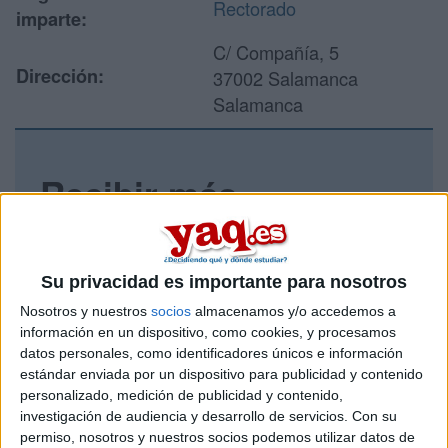
Rectorado
imparte:
C/ Compañía, 5
Dirección:
37002 Salamanca
Salamanca
Recibir más
información
Rellena este formulario con tus datos y un texto con las
Su privacidad es importante para nosotros
preguntas que quieres hacer. Al pulsar el botón de enviar,
los datos y la pregunta que has introducido se enviarán
Nosotros y nuestros
socios
almacenamos y/o accedemos a
por correo electrónico al centro educativo para que te
información en un dispositivo, como cookies, y procesamos
respondan ellos directamente.
datos personales, como identificadores únicos e información
estándar enviada por un dispositivo para publicidad y contenido
Tu nombre:
*
personalizado, medición de publicidad y contenido,
investigación de audiencia y desarrollo de servicios.
Con su
Tus apellidos:
*
permiso, nosotros y nuestros socios podemos utilizar datos de