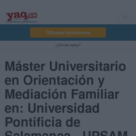
Toggl
navig
Buscar titulaciones
¿Dónde estoy?
Máster Universitario
en Orientación y
Mediación Familiar
en: Universidad
Pontificia de
Salamanca - UPSAM