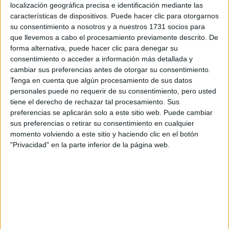
localización geográfica precisa e identificación mediante las
características de dispositivos. Puede hacer clic para otorgarnos
Tu email:
*
su consentimiento a nosotros y a nuestros 1731 socios para
que llevemos a cabo el procesamiento previamente descrito. De
¿Qué quieres preguntar?
*
forma alternativa, puede hacer clic para denegar su
consentimiento o acceder a información más detallada y
cambiar sus preferencias antes de otorgar su consentimiento.
Tenga en cuenta que algún procesamiento de sus datos
personales puede no requerir de su consentimiento, pero usted
tiene el derecho de rechazar tal procesamiento. Sus
preferencias se aplicarán solo a este sitio web. Puede cambiar
Escribe aquí las dudas o preguntas que te gustaría que te
sus preferencias o retirar su consentimiento en cualquier
respondieran: plazos de preinscripción, precios, plazas
momento volviendo a este sitio y haciendo clic en el botón
disponibles…:
"Privacidad" en la parte inferior de la página web.
Acepto los
términos y condiciones
y la
política de
privacidad
:
*