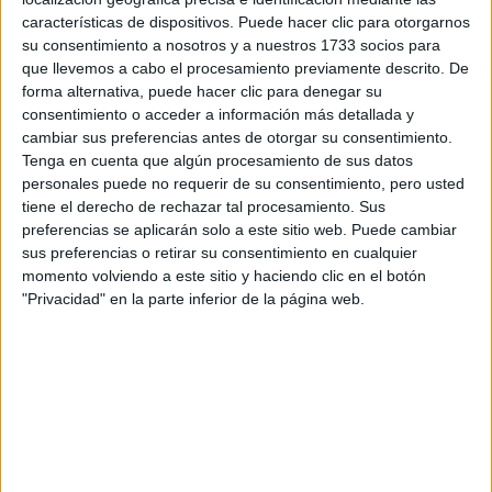
Tus apellidos:
*
características de dispositivos. Puede hacer clic para otorgarnos
su consentimiento a nosotros y a nuestros 1733 socios para
Tu email:
*
que llevemos a cabo el procesamiento previamente descrito. De
forma alternativa, puede hacer clic para denegar su
consentimiento o acceder a información más detallada y
¿Qué quieres preguntar?
*
cambiar sus preferencias antes de otorgar su consentimiento.
Tenga en cuenta que algún procesamiento de sus datos
personales puede no requerir de su consentimiento, pero usted
tiene el derecho de rechazar tal procesamiento. Sus
preferencias se aplicarán solo a este sitio web. Puede cambiar
sus preferencias o retirar su consentimiento en cualquier
Escribe aquí las dudas o preguntas que te gustaría que te
momento volviendo a este sitio y haciendo clic en el botón
respondieran: plazos de preinscripción, precios, plazas
"Privacidad" en la parte inferior de la página web.
disponibles…:
Acepto los
términos y condiciones
y la
política de
privacidad
:
*