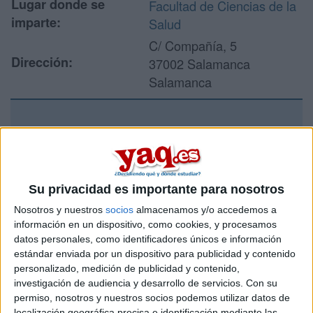
Lugar donde se
Facultad de Ciencias de la
imparte:
Salud
C/ Compañía, 5
Dirección:
37002 Salamanca
Salamanca
Recibir más
información
Su privacidad es importante para nosotros
Rellena este formulario con tus datos y un texto con las
Nosotros y nuestros
socios
almacenamos y/o accedemos a
preguntas que quieres hacer. Al pulsar el botón de enviar,
información en un dispositivo, como cookies, y procesamos
los datos y la pregunta que has introducido se enviarán
datos personales, como identificadores únicos e información
por correo electrónico al centro educativo para que te
respondan ellos directamente.
estándar enviada por un dispositivo para publicidad y contenido
personalizado, medición de publicidad y contenido,
Tu nombre:
*
investigación de audiencia y desarrollo de servicios.
Con su
permiso, nosotros y nuestros socios podemos utilizar datos de
localización geográfica precisa e identificación mediante las