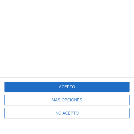
Derechos:
Acceder, rectificar y suprimir los datos, así
como otros derechos, como se explica en nuestra polítia de
privacidad.
Puedes consultar nuestra política de privacidad completa
aquí
.
¿Quieres ver más titulaciones como ésta?
Dónde estudiar Historia: Pincha aquí para ver todas las opciones
¿Necesitas alojamiento universitario en
Salamanca?
ACEPTO
>> Residencias de estudiantes y colegios mayores en Salamanca
MÁS OPCIONES
¿Decidiendo si estudiar esto?
NO ACEPTO
Pídeles información ¡GRATIS!
Mapa