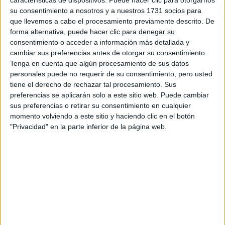
Tu email:
*
su consentimiento a nosotros y a nuestros 1731 socios para
que llevemos a cabo el procesamiento previamente descrito. De
¿Qué quieres preguntar?
*
forma alternativa, puede hacer clic para denegar su
consentimiento o acceder a información más detallada y
cambiar sus preferencias antes de otorgar su consentimiento.
Tenga en cuenta que algún procesamiento de sus datos
personales puede no requerir de su consentimiento, pero usted
tiene el derecho de rechazar tal procesamiento. Sus
preferencias se aplicarán solo a este sitio web. Puede cambiar
Escribe aquí las dudas o preguntas que te gustaría que te
sus preferencias o retirar su consentimiento en cualquier
respondieran: plazos de preinscripción, precios, plazas
momento volviendo a este sitio y haciendo clic en el botón
disponibles…:
"Privacidad" en la parte inferior de la página web.
Acepto los
términos y condiciones
y la
política de
privacidad
:
*
Información básica sobre protección de datos