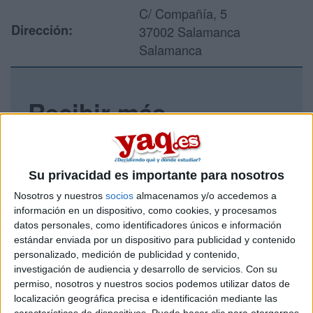
C/ Compañía, 5
Dirección:
37002 Salamanca
Salamanca
Recibir más
información
Rellena este formulario con tus datos y un texto con las
Su privacidad es importante para nosotros
preguntas que quieres hacer. Al pulsar el botón de enviar,
los datos y la pregunta que has introducido se enviarán
Nosotros y nuestros
socios
almacenamos y/o accedemos a
por correo electrónico al centro educativo para que te
información en un dispositivo, como cookies, y procesamos
respondan ellos directamente.
datos personales, como identificadores únicos e información
estándar enviada por un dispositivo para publicidad y contenido
Tu nombre:
*
personalizado, medición de publicidad y contenido,
investigación de audiencia y desarrollo de servicios.
Con su
Tus apellidos:
*
permiso, nosotros y nuestros socios podemos utilizar datos de
localización geográfica precisa e identificación mediante las
características de dispositivos. Puede hacer clic para otorgarnos