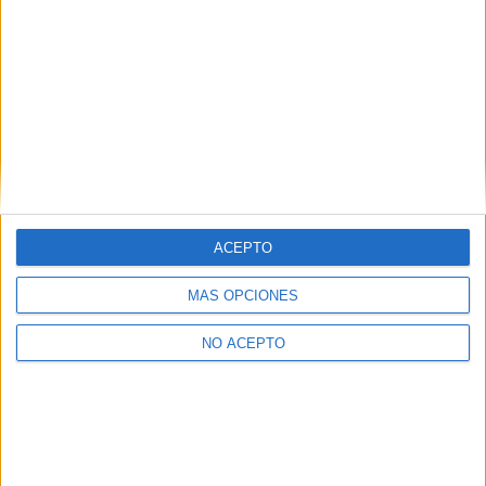
¿Quieres ver más titulaciones como ésta?
Dónde estudiar Matemáticas: Pincha aquí para ver todas las
opciones
Dónde estudiar Ingeniería Civil: Pincha aquí para ver todas las
opciones
¿Necesitas alojamiento universitario en
Valencia?
>> Residencias de estudiantes y colegios mayores en Valencia
ACEPTO
¿Decidiendo si estudiar esto?
MÁS OPCIONES
Pídeles información ¡GRATIS!
NO ACEPTO
Mapa
+
−