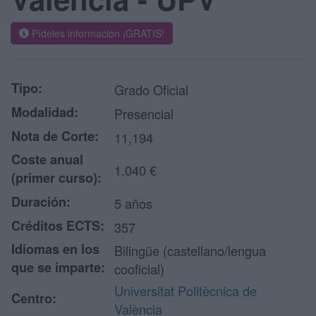
Pídeles información ¡GRATIS!
Tipo:
Grado Oficial
Modalidad:
Presencial
Nota de Corte:
11,194
Coste anual
1.040 €
(primer curso):
Duración:
5 años
Créditos ECTS:
357
Idiomas en los
Bilingüe (castellano/lengua
que se imparte:
cooficial)
Universitat Politècnica de
Centro:
València