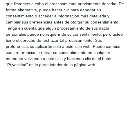
Tus apellidos:
*
que llevemos a cabo el procesamiento previamente descrito. De
forma alternativa, puede hacer clic para denegar su
consentimiento o acceder a información más detallada y
Tu email:
*
cambiar sus preferencias antes de otorgar su consentimiento.
Tenga en cuenta que algún procesamiento de sus datos
personales puede no requerir de su consentimiento, pero usted
Acepto los
términos y condiciones
y la
política de
privacidad
:
*
tiene el derecho de rechazar tal procesamiento. Sus
preferencias se aplicarán solo a este sitio web. Puede cambiar
sus preferencias o retirar su consentimiento en cualquier
momento volviendo a este sitio y haciendo clic en el botón
"Privacidad" en la parte inferior de la página web.
Información básica sobre protección de datos
Responsable:
Compás Mediterráneo SL (Editora de la
web YAQ.es)
Finalidad:
La información recopilada mediante este
formulario será utilizada para:
Ponerte en contacto con el centro educativo
correspondiente, para que te proporcione la información