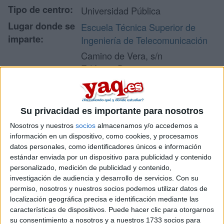
Tipo de centro:
Universidad Pública
Lugar donde se
Escuela Técnica Superior de
imparte:
Ingeniería de Telecomunicación
Camino de Vera, s/n
Edificio 4D
Dirección:
46022 Valencia
Valencia
Su privacidad es importante para nosotros
Nosotros y nuestros
socios
almacenamos y/o accedemos a
Recibir más
información en un dispositivo, como cookies, y procesamos
datos personales, como identificadores únicos e información
información
estándar enviada por un dispositivo para publicidad y contenido
personalizado, medición de publicidad y contenido,
Rellena este formulario con tus datos y te pondremos en
investigación de audiencia y desarrollo de servicios.
Con su
contacto directamente con la universidad o centro.
permiso, nosotros y nuestros socios podemos utilizar datos de
localización geográfica precisa e identificación mediante las
Tu nombre:
*
características de dispositivos. Puede hacer clic para otorgarnos
su consentimiento a nosotros y a nuestros 1733 socios para