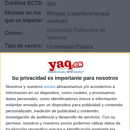
Créditos ECTS:
360
Idiomas en los
Bilingüe (castellano/lengua
que se imparte:
cooficial)
Universitat Politècnica de
Centro:
València
Tipo de centro:
Universidad Pública
Lugar donde se
Escuela Técnica Superior de
imparte:
Ingeniería de Telecomunicación
Camino de Vera, s/n
Su privacidad es importante para nosotros
Edificio 4D
Dirección:
46022 Valencia
Nosotros y nuestros
socios
almacenamos y/o accedemos a
información en un dispositivo, como cookies, y procesamos
Valencia
datos personales, como identificadores únicos e información
estándar enviada por un dispositivo para publicidad y contenido
personalizado, medición de publicidad y contenido,
Recibir más
investigación de audiencia y desarrollo de servicios.
Con su
permiso, nosotros y nuestros socios podemos utilizar datos de
localización geográfica precisa e identificación mediante las