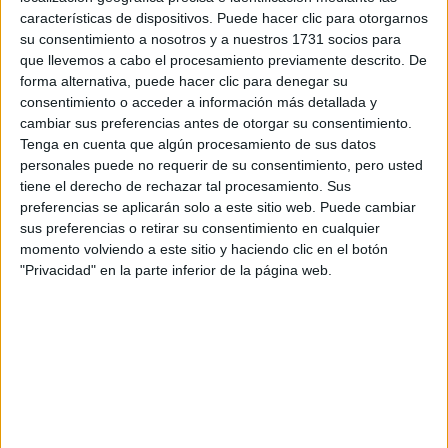
información
características de dispositivos. Puede hacer clic para otorgarnos
su consentimiento a nosotros y a nuestros 1731 socios para
Rellena este formulario con tus datos y te pondremos en
que llevemos a cabo el procesamiento previamente descrito. De
contacto directamente con la universidad o centro.
forma alternativa, puede hacer clic para denegar su
Tu nombre:
*
consentimiento o acceder a información más detallada y
cambiar sus preferencias antes de otorgar su consentimiento.
Tenga en cuenta que algún procesamiento de sus datos
Tus apellidos:
*
personales puede no requerir de su consentimiento, pero usted
tiene el derecho de rechazar tal procesamiento. Sus
Tu email:
*
preferencias se aplicarán solo a este sitio web. Puede cambiar
sus preferencias o retirar su consentimiento en cualquier
momento volviendo a este sitio y haciendo clic en el botón
Acepto los
términos y condiciones
y la
política de
"Privacidad" en la parte inferior de la página web.
privacidad
:
*
Información básica sobre protección de datos