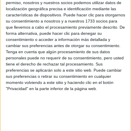
Dirección:
permiso, nosotros y nuestros socios podemos utilizar datos de
46022 Valencia
localización geográfica precisa e identificación mediante las
Valencia
características de dispositivos. Puede hacer clic para otorgarnos
su consentimiento a nosotros y a nuestros 1733 socios para
que llevemos a cabo el procesamiento previamente descrito. De
forma alternativa, puede hacer clic para denegar su
Recibir más
consentimiento o acceder a información más detallada y
cambiar sus preferencias antes de otorgar su consentimiento.
información
Tenga en cuenta que algún procesamiento de sus datos
personales puede no requerir de su consentimiento, pero usted
Rellena este formulario con tus datos y te pondremos en
tiene el derecho de rechazar tal procesamiento. Sus
contacto directamente con la universidad o centro.
preferencias se aplicarán solo a este sitio web. Puede cambiar
sus preferencias o retirar su consentimiento en cualquier
Tu nombre:
*
momento volviendo a este sitio y haciendo clic en el botón
"Privacidad" en la parte inferior de la página web.
Tus apellidos:
*
Tu email:
*
Acepto los
términos y condiciones
y la
política de
privacidad
:
*