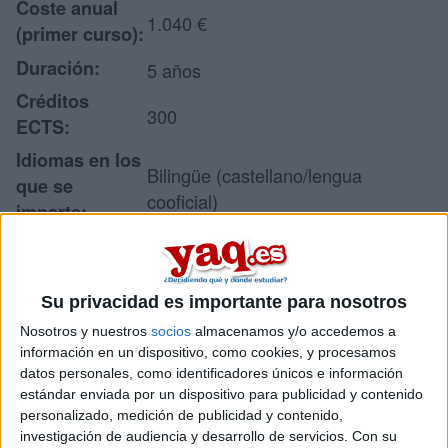
Coste anual
1.040 €
(primer curso):
Duración:
5 años
Créditos
300
ECTS:
Idiomas en los
Bilingüe (castellano/lengua
que se
cooficial)
imparte:
Centro:
Universitat Politècnica de València
Tipo de
Universidad Pública
centro:
Su privacidad es importante para nosotros
Nosotros y nuestros
socios
almacenamos y/o accedemos a
Escuela Técnica Superior de
Lugar donde
información en un dispositivo, como cookies, y procesamos
Ingeniería Agronómica y del Medio
se imparte:
datos personales, como identificadores únicos e información
Natural
estándar enviada por un dispositivo para publicidad y contenido
Camino de Vera, s/n
personalizado, medición de publicidad y contenido,
investigación de audiencia y desarrollo de servicios.
Con su
Edificio 3P