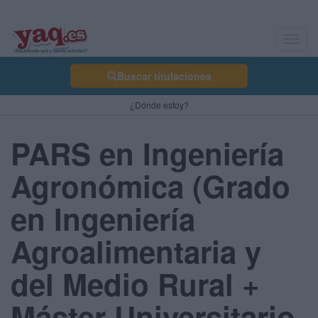
Toggl
navig
Buscar titulaciones
¿Dónde estoy?
PARS en Ingeniería
Agronómica (Grado
en Ingeniería
Agroalimentaria y
del Medio Rural +
Máster Universitario