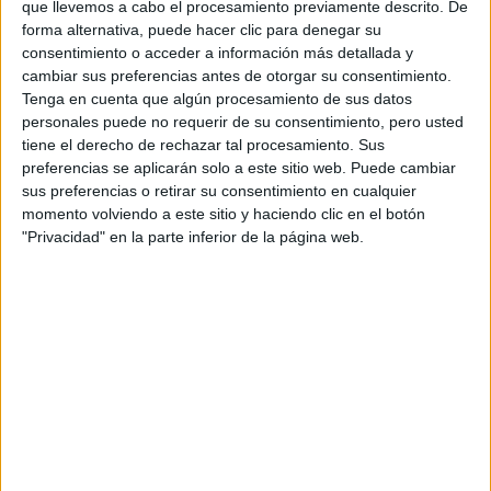
que llevemos a cabo el procesamiento previamente descrito. De
forma alternativa, puede hacer clic para denegar su
consentimiento o acceder a información más detallada y
Tu email:
*
cambiar sus preferencias antes de otorgar su consentimiento.
Tenga en cuenta que algún procesamiento de sus datos
Acepto los
términos y condiciones
y la
política de
personales puede no requerir de su consentimiento, pero usted
privacidad
:
*
tiene el derecho de rechazar tal procesamiento. Sus
preferencias se aplicarán solo a este sitio web. Puede cambiar
sus preferencias o retirar su consentimiento en cualquier
momento volviendo a este sitio y haciendo clic en el botón
"Privacidad" en la parte inferior de la página web.
Información básica sobre protección de datos
Responsable:
Compás Mediterráneo SL (Editora de la
web YAQ.es)
Finalidad:
La información recopilada mediante este
formulario será utilizada para:
Ponerte en contacto con el centro educativo
correspondiente, para que te proporcione la información