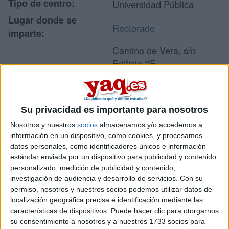
Tipo de centro:
Universidad Pública
Lugar donde se
Rectorado
imparte:
Camino de Vera, s/n
Edificio 2E
Dirección:
46022 Valencia
Valencia
Su privacidad es importante para nosotros
Nosotros y nuestros
socios
almacenamos y/o accedemos a
Recibir más
información en un dispositivo, como cookies, y procesamos
datos personales, como identificadores únicos e información
información
estándar enviada por un dispositivo para publicidad y contenido
personalizado, medición de publicidad y contenido,
Rellena este formulario con tus datos y te pondremos en
investigación de audiencia y desarrollo de servicios.
Con su
contacto directamente con la universidad o centro.
permiso, nosotros y nuestros socios podemos utilizar datos de
Tu nombre:
*
localización geográfica precisa e identificación mediante las
características de dispositivos. Puede hacer clic para otorgarnos
su consentimiento a nosotros y a nuestros 1733 socios para
Tus apellidos:
*