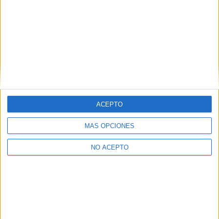
¿Quieres ver más titulaciones como esta?
Ver todos los
Másters en Ingeniería Informática
Ver todos los
Másters en Ingeniería Telemática
¿Necesitas alojamiento universitario en
Valencia?
>> Residencias de estudiantes y colegios mayores en Valencia
ACEPTO
¿Decidiendo si estudiar esto?
MÁS OPCIONES
Pídeles información ¡GRATIS!
NO ACEPTO
Mapa
+
−