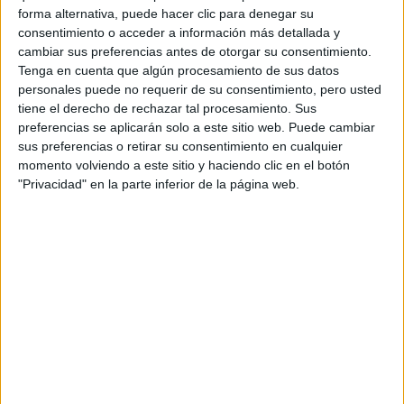
forma alternativa, puede hacer clic para denegar su
consentimiento o acceder a información más detallada y
Tu email:
*
cambiar sus preferencias antes de otorgar su consentimiento.
Tenga en cuenta que algún procesamiento de sus datos
personales puede no requerir de su consentimiento, pero usted
Acepto los
términos y condiciones
y la
política de
tiene el derecho de rechazar tal procesamiento. Sus
privacidad
:
*
preferencias se aplicarán solo a este sitio web. Puede cambiar
sus preferencias o retirar su consentimiento en cualquier
momento volviendo a este sitio y haciendo clic en el botón
"Privacidad" en la parte inferior de la página web.
Información básica sobre protección de datos
Responsable:
Compás Mediterráneo SL (Editora de la
web YAQ.es)
Finalidad:
La información recopilada mediante este
formulario será utilizada para:
Ponerte en contacto con el centro educativo
correspondiente, para que te proporcione la información