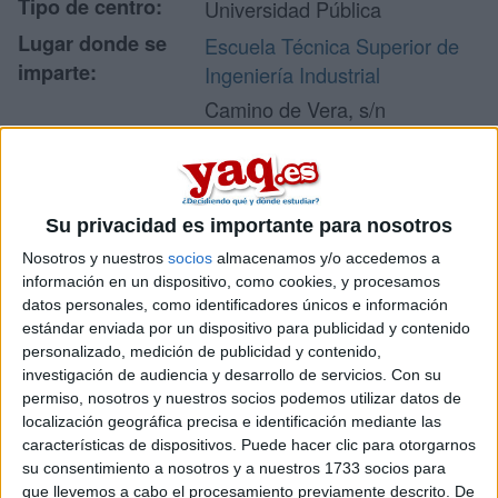
Tipo de centro:
Universidad Pública
Lugar donde se
Escuela Técnica Superior de
imparte:
Ingeniería Industrial
Camino de Vera, s/n
Edificio 5F
Dirección:
46022 Valencia
Valencia
Su privacidad es importante para nosotros
Nosotros y nuestros
socios
almacenamos y/o accedemos a
Recibir más
información en un dispositivo, como cookies, y procesamos
datos personales, como identificadores únicos e información
información
estándar enviada por un dispositivo para publicidad y contenido
personalizado, medición de publicidad y contenido,
investigación de audiencia y desarrollo de servicios.
Con su
Rellena este formulario con tus datos y te pondremos en
permiso, nosotros y nuestros socios podemos utilizar datos de
contacto directamente con la universidad o centro.
localización geográfica precisa e identificación mediante las
Tu nombre:
*
características de dispositivos. Puede hacer clic para otorgarnos
su consentimiento a nosotros y a nuestros 1733 socios para
que llevemos a cabo el procesamiento previamente descrito. De
Tus apellidos:
*