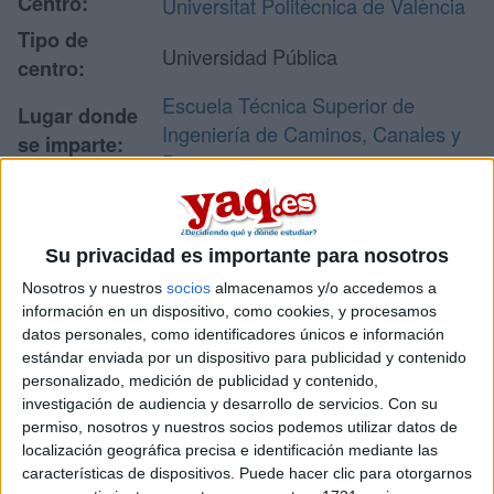
Centro:
Universitat Politècnica de València
Tipo de
Universidad Pública
centro:
Escuela Técnica Superior de
Lugar donde
Ingeniería de Caminos, Canales y
se imparte:
Puertos
Camino de Vera, s/n
Edificio 4H
Dirección:
46022 Valencia
Su privacidad es importante para nosotros
Valencia
Nosotros y nuestros
socios
almacenamos y/o accedemos a
información en un dispositivo, como cookies, y procesamos
datos personales, como identificadores únicos e información
estándar enviada por un dispositivo para publicidad y contenido
Recibir más
personalizado, medición de publicidad y contenido,
información
investigación de audiencia y desarrollo de servicios.
Con su
permiso, nosotros y nuestros socios podemos utilizar datos de
localización geográfica precisa e identificación mediante las
Rellena este formulario con tus datos y te pondremos en
características de dispositivos. Puede hacer clic para otorgarnos
contacto directamente con la universidad o centro.