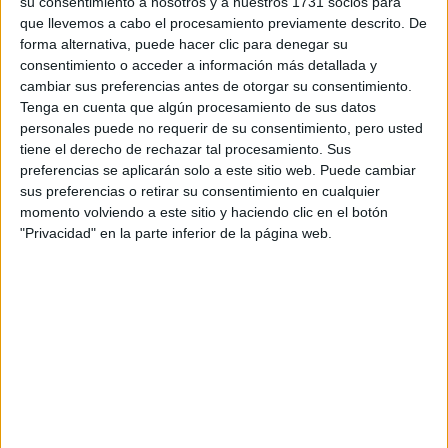
su consentimiento a nosotros y a nuestros 1731 socios para
Tu nombre:
*
que llevemos a cabo el procesamiento previamente descrito. De
forma alternativa, puede hacer clic para denegar su
consentimiento o acceder a información más detallada y
Tus apellidos:
*
cambiar sus preferencias antes de otorgar su consentimiento.
Tenga en cuenta que algún procesamiento de sus datos
Tu email:
*
personales puede no requerir de su consentimiento, pero usted
tiene el derecho de rechazar tal procesamiento. Sus
preferencias se aplicarán solo a este sitio web. Puede cambiar
Acepto los
términos y condiciones
y la
política de
sus preferencias o retirar su consentimiento en cualquier
privacidad
:
*
momento volviendo a este sitio y haciendo clic en el botón
"Privacidad" en la parte inferior de la página web.
Información básica sobre protección de datos
Responsable:
Compás Mediterráneo SL (Editora de la
web YAQ.es)
Finalidad:
La información recopilada mediante este