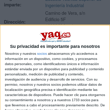
imparte:
Ingeniería Industrial
Camino de Vera, s/n
Edificio 5F
Dirección:
46022 Valencia
Valencia
Su privacidad es importante para nosotros
Recibir más
Nosotros y nuestros
socios
almacenamos y/o accedemos a
información en un dispositivo, como cookies, y procesamos
información
datos personales, como identificadores únicos e información
estándar enviada por un dispositivo para publicidad y contenido
Rellena este formulario con tus datos y te pondremos en
personalizado, medición de publicidad y contenido,
contacto directamente con la universidad o centro.
investigación de audiencia y desarrollo de servicios.
Con su
permiso, nosotros y nuestros socios podemos utilizar datos de
Tu nombre:
*
localización geográfica precisa e identificación mediante las
características de dispositivos. Puede hacer clic para otorgarnos
Tus apellidos:
*
su consentimiento a nosotros y a nuestros 1733 socios para
que llevemos a cabo el procesamiento previamente descrito. De