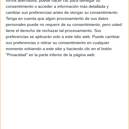
forma alternativa, puede hacer clic para denegar su
Tu email:
*
consentimiento o acceder a información más detallada y
cambiar sus preferencias antes de otorgar su consentimiento.
Acepto los
términos y condiciones
y la
política de
Tenga en cuenta que algún procesamiento de sus datos
privacidad
:
*
personales puede no requerir de su consentimiento, pero usted
tiene el derecho de rechazar tal procesamiento. Sus
preferencias se aplicarán solo a este sitio web. Puede cambiar
sus preferencias o retirar su consentimiento en cualquier
momento volviendo a este sitio y haciendo clic en el botón
"Privacidad" en la parte inferior de la página web.
Información básica sobre protección de datos
Responsable:
Compás Mediterráneo SL (Editora de la
web YAQ.es)
Finalidad:
La información recopilada mediante este
formulario será utilizada para:
Ponerte en contacto con el centro educativo
correspondiente, para que te proporcione la información
que has solicitado de acuerdo a tus intereses.
Informarte sobre temas de orientación educativa y
mejora personal de acuerdo a tus intereses mediante el