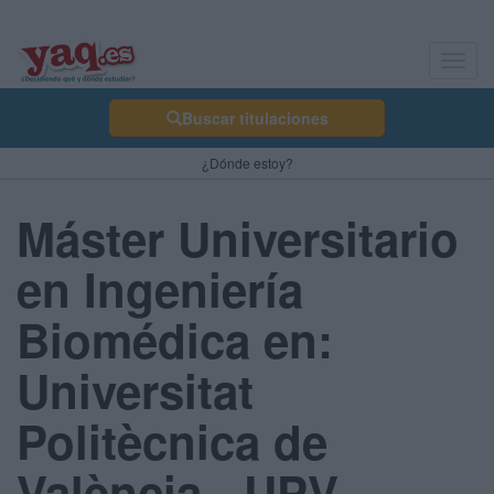
Toggl
navig
Buscar titulaciones
¿Dónde estoy?
Máster Universitario
en Ingeniería
Biomédica en:
Universitat
Politècnica de
València - UPV