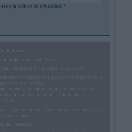
ones
y la
política de privacidad
:
*
ón de datos
SL (Editora de la web YAQ.es)
mediante este formulario será utilizada para:
 educativo correspondiente, para que te proporcione la
acuerdo a tus intereses.
ción educativa y mejora personal de acuerdo a tus
trónico de yaq.es, que puede incluir también
icitarias.
ualquier medio de comunicación, como correo electrónico,
ios electrónicos.
o del interesado.