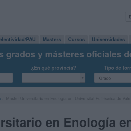
electividad/PAU
Masters
Cursos
Universidades
s grados y másteres oficiales 
¿En qué provincia?
Tipo de for
a
Máster Universitario en Enología en: Universitat Politècnica de Val
rsitario en Enología en