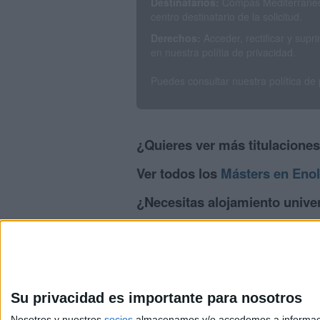
Destinatarios:
Compás Mediterráneo 
centro destinatario de la solicitud.
Derechos:
Acceder, rectificar y sup
en nuestra polítia de privacidad.
Puedes consultar nuestra política de
¿Quieres ver más titulacione
Ver todos los
Másters en Enol
¿Necesitas alojamiento univer
>> Residencias de estudiantes y colegi
Su privacidad es importante para nosotros
Nosotros y nuestros
socios
almacenamos y/o accedemos a información