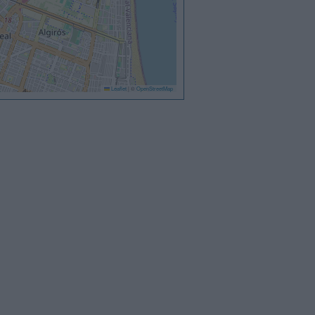
Leaflet
|
©
OpenStreetMap