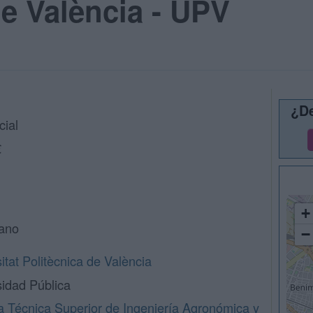
de València - UPV
¿De
cial
€
+
lano
−
itat Politècnica de València
sidad Pública
a Técnica Superior de Ingeniería Agronómica y