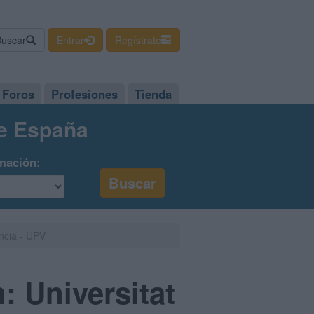
Buscar
Entrar
Regístrate
Foros
Profesiones
Tienda
de España
mación:
ència - UPV
: Universitat