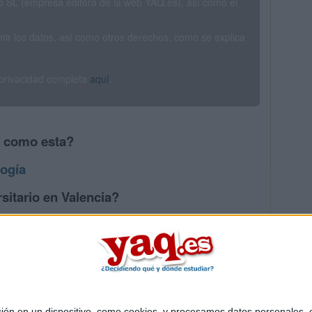
SL (empresa editora de la web YAQ.es), así como el
rimir los datos, así como otros derechos, como se explica
 privacidad completa
aquí
.
s como esta?
ogía
sitario en Valencia?
os mayores en Valencia
 en un dispositivo, como cookies, y procesamos datos personales, co