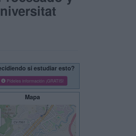
niversitat
cidiendo si estudiar esto?
Pídeles información ¡GRATIS!
Mapa