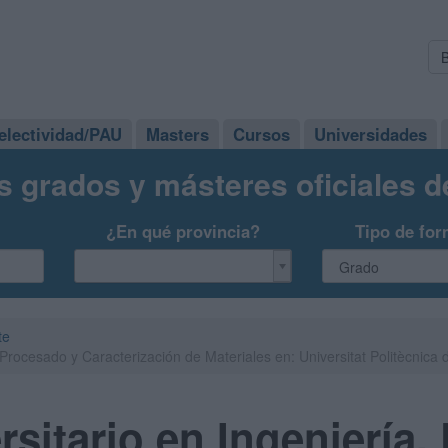
electividad/PAU
Masters
Cursos
Universidades
s grados y másteres oficiales 
¿En qué provincia?
Tipo de for
te
 Procesado y Caracterización de Materiales en: Universitat Politècnica
rsitario en Ingeniería,