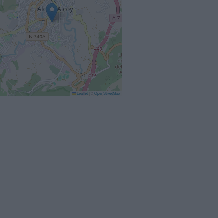
Leaflet
|
©
OpenStreetMap