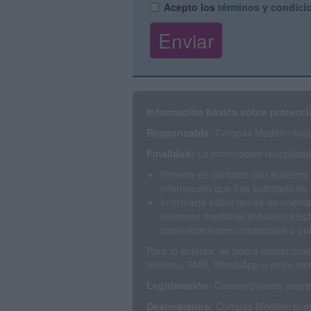
Acepto los
términos y condici
Información básica sobre protecci
Responsable:
Compás Mediterráneo 
Finalidad:
La información recopilada 
Ponerte en contacto con el centro
información que has solicitado de 
Informarte sobre temas de orienta
intereses mediante el boletín elec
comunicaciones comerciales o publ
Para lo anterior, se podrá utilizar c
teléfono, SMS, WhatsApp u otros med
Legitimación:
Consentimiento expres
Destinatarios:
Compás Mediterráneo 