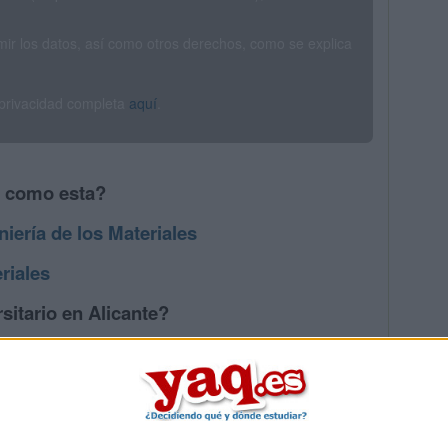
rimir los datos, así como otros derechos, como se explica
 privacidad completa
aquí
.
s como esta?
iería de los Materiales
riales
sitario en Alicante?
s mayores en Alicante