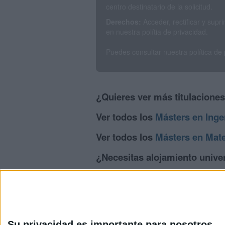
centro destinatario de la solicitud.
Derechos:
Acceder, rectificar y sup
en nuestra polítia de privacidad.
Puedes consultar nuestra política de
¿Quieres ver más titulacione
Ver todos los
Másters en Ingen
Ver todos los
Másters en Mate
¿Necesitas alojamiento univer
>> Residencias de estudiantes y colegio
Su privacidad es importante para nosotros