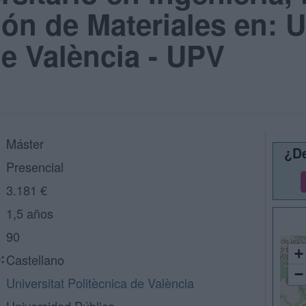
ión de Materiales en: U
de València - UPV
Máster
¿De
Presencial
3.181 €
1,5 años
90
+
:
Castellano
−
Universitat Politècnica de València