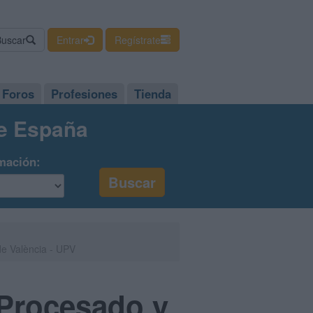
Buscar
Entrar
Regístrate
Foros
Profesiones
Tienda
de España
mación:
 de València - UPV
 Procesado y