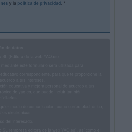
ones
y la
política de privacidad
:
*
ón de datos
SL (Editora de la web YAQ.es)
mediante este formulario será utilizada para:
 educativo correspondiente, para que te proporcione la
acuerdo a tus intereses.
ción educativa y mejora personal de acuerdo a tus
trónico de yaq.es, que puede incluir también
icitarias.
ualquier medio de comunicación, como correo electrónico,
ios electrónicos.
o del interesado.
SL (empresa editora de la web YAQ.es), así como el