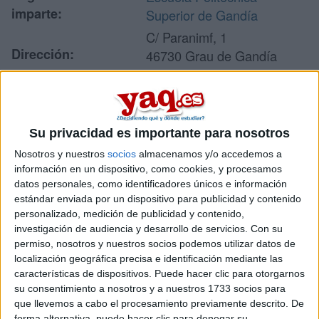
imparte:
Superior de Gandía
C/ Paranimf, 1
Dirección:
46730 Grau de Gandía
Valencia
Recibir más
Su privacidad es importante para nosotros
información
Nosotros y nuestros
socios
almacenamos y/o accedemos a
información en un dispositivo, como cookies, y procesamos
datos personales, como identificadores únicos e información
Rellena este formulario con tus datos y te pondremos en
estándar enviada por un dispositivo para publicidad y contenido
contacto directamente con la universidad o centro.
personalizado, medición de publicidad y contenido,
Tu nombre:
*
investigación de audiencia y desarrollo de servicios.
Con su
permiso, nosotros y nuestros socios podemos utilizar datos de
localización geográfica precisa e identificación mediante las
Tus apellidos:
*
características de dispositivos. Puede hacer clic para otorgarnos
su consentimiento a nosotros y a nuestros 1733 socios para
que llevemos a cabo el procesamiento previamente descrito. De
Tu email:
*
forma alternativa, puede hacer clic para denegar su