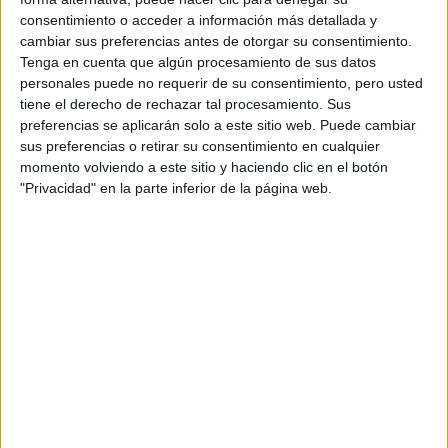
consentimiento o acceder a información más detallada y
Acepto los
términos y condiciones
y la
política de
cambiar sus preferencias antes de otorgar su consentimiento.
privacidad
:
*
Tenga en cuenta que algún procesamiento de sus datos
personales puede no requerir de su consentimiento, pero usted
tiene el derecho de rechazar tal procesamiento. Sus
preferencias se aplicarán solo a este sitio web. Puede cambiar
sus preferencias o retirar su consentimiento en cualquier
momento volviendo a este sitio y haciendo clic en el botón
"Privacidad" en la parte inferior de la página web.
Información básica sobre protección de datos
Responsable:
Compás Mediterráneo SL (Editora de la
web YAQ.es)
Finalidad:
La información recopilada mediante este
formulario será utilizada para:
Ponerte en contacto con el centro educativo
correspondiente, para que te proporcione la información
que has solicitado de acuerdo a tus intereses.
Informarte sobre temas de orientación educativa y
mejora personal de acuerdo a tus intereses mediante el
boletín electrónico de yaq.es, que puede incluir también