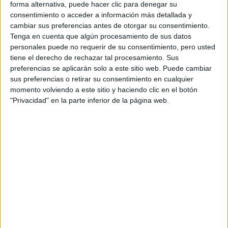
forma alternativa, puede hacer clic para denegar su
Tu email:
*
consentimiento o acceder a información más detallada y
cambiar sus preferencias antes de otorgar su consentimiento.
Tenga en cuenta que algún procesamiento de sus datos
Acepto los
términos y condiciones
y la
política de
privacidad
:
*
personales puede no requerir de su consentimiento, pero usted
tiene el derecho de rechazar tal procesamiento. Sus
preferencias se aplicarán solo a este sitio web. Puede cambiar
sus preferencias o retirar su consentimiento en cualquier
momento volviendo a este sitio y haciendo clic en el botón
"Privacidad" en la parte inferior de la página web.
Información básica sobre protección de datos
Responsable:
Compás Mediterráneo SL (Editora de la
web YAQ.es)
Finalidad:
La información recopilada mediante este
formulario será utilizada para:
Ponerte en contacto con el centro educativo
correspondiente, para que te proporcione la información
que has solicitado de acuerdo a tus intereses.
Informarte sobre temas de orientación educativa y