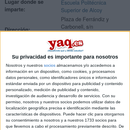
Lugar donde se
Escuela Politécnica
imparte:
Superior de Alcoy
Plaza de Ferrándiz y
Carbonell, s/n
Dirección:
03801 Alcoy
Alicante
Su privacidad es importante para nosotros
Recibir más
Nosotros y nuestros
socios
almacenamos y/o accedemos a
información en un dispositivo, como cookies, y procesamos
información
datos personales, como identificadores únicos e información
estándar enviada por un dispositivo para publicidad y contenido
Rellena este formulario con tus datos y te pondremos en
personalizado, medición de publicidad y contenido,
contacto directamente con la universidad o centro.
investigación de audiencia y desarrollo de servicios.
Con su
permiso, nosotros y nuestros socios podemos utilizar datos de
Tu nombre:
*
localización geográfica precisa e identificación mediante las
características de dispositivos. Puede hacer clic para otorgarnos
Tus apellidos:
*
su consentimiento a nosotros y a nuestros 1733 socios para
que llevemos a cabo el procesamiento previamente descrito. De