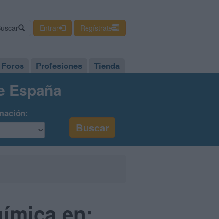
Buscar
Entrar
Regístrate
Foros
Profesiones
Tienda
de España
mación:
ímica en: