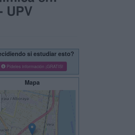
 - UPV
cidiendo si estudiar esto?
Pídeles información ¡GRATIS!
Mapa