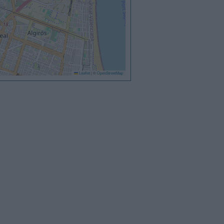
Leaflet
|
©
OpenStreetMap