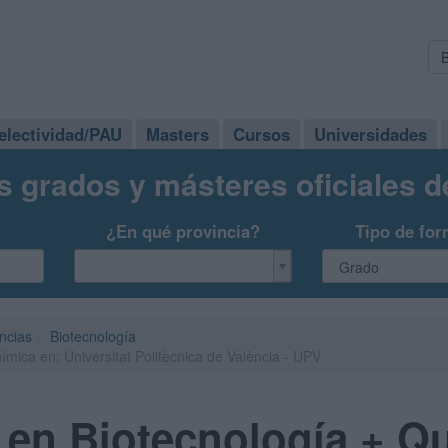
electividad/PAU
Masters
Cursos
Universidades
s grados y másteres oficiales 
¿En qué provincia?
Tipo de for
ncias
Biotecnología
mica en: Universitat Politècnica de València - UPV
en Biotecnología + Qu