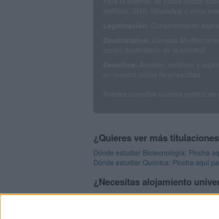
Para lo anterior, se podrá utilizar c
teléfono, SMS, WhatsApp u otros med
Legitimación:
Consentimiento expres
Destinatarios:
Compás Mediterráneo 
centro destinatario de la solicitud.
Derechos:
Acceder, rectificar y sup
en nuestra polítia de privacidad.
Puedes consultar nuestra política de
¿Quieres ver más titulacione
Dónde estudiar Biotecnología: Pincha aq
Dónde estudiar Química: Pincha aquí pa
¿Necesitas alojamiento univer
>> Residencias de estudiantes y colegi