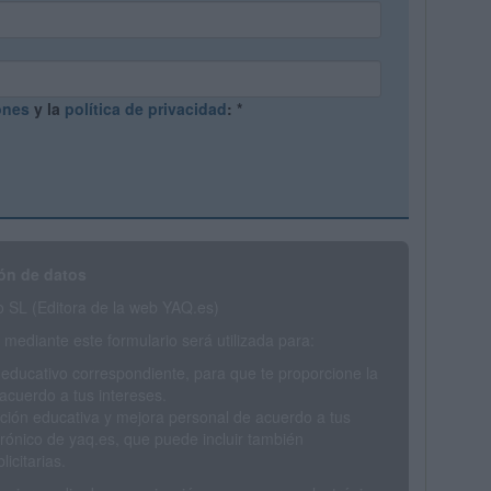
ones
y la
política de privacidad
:
*
ón de datos
SL (Editora de la web YAQ.es)
mediante este formulario será utilizada para:
 educativo correspondiente, para que te proporcione la
acuerdo a tus intereses.
ción educativa y mejora personal de acuerdo a tus
trónico de yaq.es, que puede incluir también
icitarias.