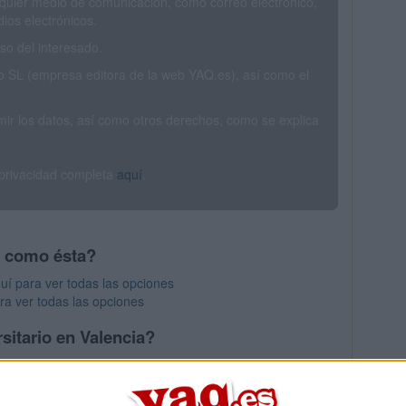
ualquier medio de comunicación, como correo electrónico,
ios electrónicos.
o del interesado.
SL (empresa editora de la web YAQ.es), así como el
rimir los datos, así como otros derechos, como se explica
 privacidad completa
aquí
.
s como ésta?
uí para ver todas las opciones
ra ver todas las opciones
sitario en Valencia?
os mayores en Valencia