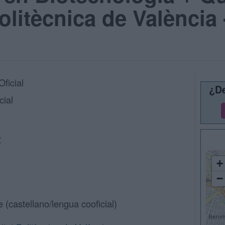
Politècnica de València
ficial
¿De
cial
€
+
−
e (castellano/lengua cooficial)