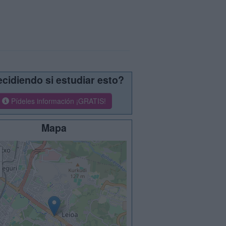
cidiendo si estudiar esto?
Pídeles información ¡GRATIS!
Mapa