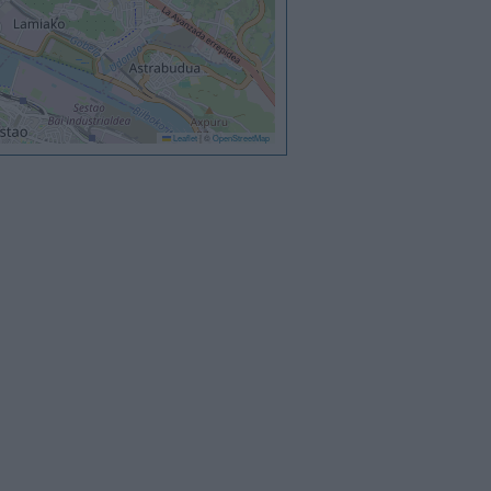
Leaflet
|
©
OpenStreetMap