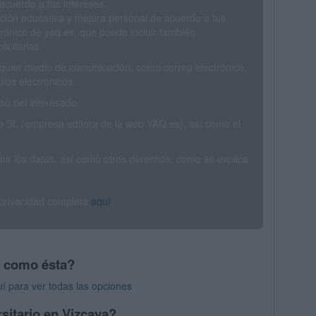
acuerdo a tus intereses.
ción educativa y mejora personal de acuerdo a tus
trónico de yaq.es, que puede incluir también
icitarias.
ualquier medio de comunicación, como correo electrónico,
ios electrónicos.
o del interesado.
SL (empresa editora de la web YAQ.es), así como el
rimir los datos, así como otros derechos, como se explica
 privacidad completa
aquí
.
s como ésta?
í para ver todas las opciones
sitario en Vizcaya?