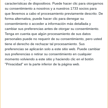
características de dispositivos. Puede hacer clic para otorgarnos
Tu email:
*
su consentimiento a nosotros y a nuestros 1733 socios para
que llevemos a cabo el procesamiento previamente descrito. De
forma alternativa, puede hacer clic para denegar su
¿Qué quieres preguntar?
*
consentimiento o acceder a información más detallada y
cambiar sus preferencias antes de otorgar su consentimiento.
Tenga en cuenta que algún procesamiento de sus datos
personales puede no requerir de su consentimiento, pero usted
tiene el derecho de rechazar tal procesamiento. Sus
preferencias se aplicarán solo a este sitio web. Puede cambiar
sus preferencias o retirar su consentimiento en cualquier
Escribe aquí las dudas o preguntas que te gustaría que te
momento volviendo a este sitio y haciendo clic en el botón
respondieran: plazos de preinscripción, precios, plazas
disponibles…:
"Privacidad" en la parte inferior de la página web.
Acepto los
términos y condiciones
y la
política de
privacidad
:
*