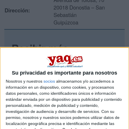
20018 Donostia – San
Dirección:
Sebastián
Guipúzcoa
Recibir más
información
Rellena este formulario con tus datos y un texto con las
Su privacidad es importante para nosotros
preguntas que quieres hacer. Al pulsar el botón de enviar,
Nosotros y nuestros
socios
almacenamos y/o accedemos a
los datos y la pregunta que has introducido se enviarán
por correo electrónico al centro educativo para que te
información en un dispositivo, como cookies, y procesamos
respondan ellos directamente.
datos personales, como identificadores únicos e información
estándar enviada por un dispositivo para publicidad y contenido
Tu nombre:
*
personalizado, medición de publicidad y contenido,
investigación de audiencia y desarrollo de servicios.
Con su
Tus apellidos:
*
permiso, nosotros y nuestros socios podemos utilizar datos de
localización geográfica precisa e identificación mediante las