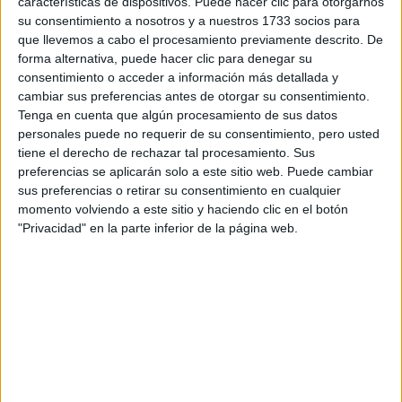
características de dispositivos. Puede hacer clic para otorgarnos
Tu email:
*
su consentimiento a nosotros y a nuestros 1733 socios para
que llevemos a cabo el procesamiento previamente descrito. De
forma alternativa, puede hacer clic para denegar su
¿Qué quieres preguntar?
*
consentimiento o acceder a información más detallada y
cambiar sus preferencias antes de otorgar su consentimiento.
Tenga en cuenta que algún procesamiento de sus datos
personales puede no requerir de su consentimiento, pero usted
tiene el derecho de rechazar tal procesamiento. Sus
preferencias se aplicarán solo a este sitio web. Puede cambiar
Escribe aquí las dudas o preguntas que te gustaría que te
sus preferencias o retirar su consentimiento en cualquier
respondieran: plazos de preinscripción, precios, plazas
momento volviendo a este sitio y haciendo clic en el botón
disponibles…:
"Privacidad" en la parte inferior de la página web.
Acepto los
términos y condiciones
y la
política de
privacidad
:
*