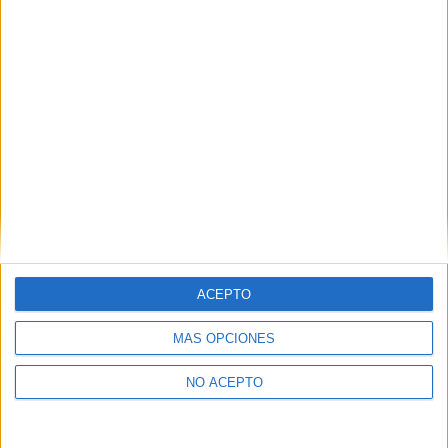
Derechos:
Acceder, rectificar y suprimir los datos, así
como otros derechos, como se explica en nuestra polítia de
privacidad.
Puedes consultar nuestra política de privacidad completa
aquí
.
¿Quieres ver más titulaciones como ésta?
Dónde estudiar Filosofía: Pincha aquí para ver todas las opciones
¿Necesitas alojamiento universitario en
Guipúzcoa?
ACEPTO
>> Residencias de estudiantes y colegios mayores en Guipúzcoa
MÁS OPCIONES
¿Decidiendo si estudiar esto?
NO ACEPTO
Pídeles información ¡GRATIS!