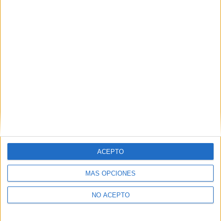
Derechos:
Acceder, rectificar y suprimir los datos, así
como otros derechos, como se explica en nuestra polítia de
privacidad.
Puedes consultar nuestra política de privacidad completa
aquí
.
¿Quieres ver más titulaciones como ésta?
Dónde estudiar Ingeniería Mecánica: Pincha aquí para ver todas
las opciones
¿Necesitas alojamiento universitario en
Guipúzcoa?
ACEPTO
>> Residencias de estudiantes y colegios mayores en Guipúzcoa
MÁS OPCIONES
¿Decidiendo si estudiar esto?
NO ACEPTO
Pídeles información ¡GRATIS!