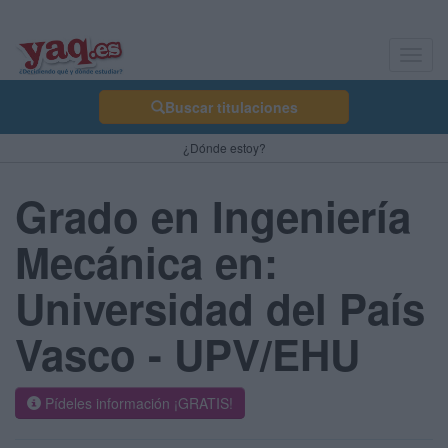
Toggl
navig
Buscar titulaciones
¿Dónde estoy?
Grado en Ingeniería
Mecánica en:
Universidad del País
Vasco - UPV/EHU
Pídeles información ¡GRATIS!