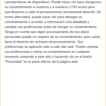
características de dispositivos. Puede hacer clic para otorgarnos
Tu email:
*
su consentimiento a nosotros y a nuestros 1733 socios para
que llevemos a cabo el procesamiento previamente descrito. De
¿Qué quieres preguntar?
*
forma alternativa, puede hacer clic para denegar su
consentimiento o acceder a información más detallada y
cambiar sus preferencias antes de otorgar su consentimiento.
Tenga en cuenta que algún procesamiento de sus datos
personales puede no requerir de su consentimiento, pero usted
tiene el derecho de rechazar tal procesamiento. Sus
preferencias se aplicarán solo a este sitio web. Puede cambiar
Escribe aquí las dudas o preguntas que te gustaría que te
sus preferencias o retirar su consentimiento en cualquier
respondieran: plazos de preinscripción, precios, plazas
momento volviendo a este sitio y haciendo clic en el botón
disponibles…:
"Privacidad" en la parte inferior de la página web.
Acepto los
términos y condiciones
y la
política de
privacidad
:
*