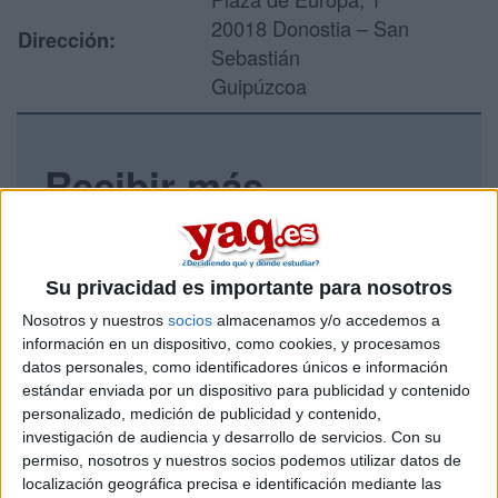
20018 Donostia – San
Dirección:
Sebastián
Guipúzcoa
Recibir más
información
Rellena este formulario con tus datos y un texto con las
Su privacidad es importante para nosotros
preguntas que quieres hacer. Al pulsar el botón de enviar,
los datos y la pregunta que has introducido se enviarán
Nosotros y nuestros
socios
almacenamos y/o accedemos a
por correo electrónico al centro educativo para que te
información en un dispositivo, como cookies, y procesamos
respondan ellos directamente.
datos personales, como identificadores únicos e información
estándar enviada por un dispositivo para publicidad y contenido
Tu nombre:
*
personalizado, medición de publicidad y contenido,
investigación de audiencia y desarrollo de servicios.
Con su
Tus apellidos:
*
permiso, nosotros y nuestros socios podemos utilizar datos de
localización geográfica precisa e identificación mediante las