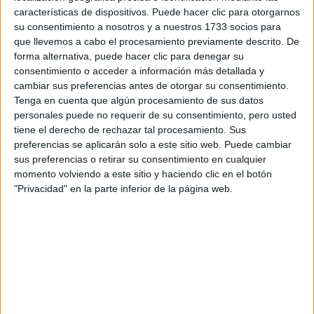
características de dispositivos. Puede hacer clic para otorgarnos
Tu email:
*
su consentimiento a nosotros y a nuestros 1733 socios para
que llevemos a cabo el procesamiento previamente descrito. De
forma alternativa, puede hacer clic para denegar su
¿Qué quieres preguntar?
*
consentimiento o acceder a información más detallada y
cambiar sus preferencias antes de otorgar su consentimiento.
Tenga en cuenta que algún procesamiento de sus datos
personales puede no requerir de su consentimiento, pero usted
tiene el derecho de rechazar tal procesamiento. Sus
preferencias se aplicarán solo a este sitio web. Puede cambiar
Escribe aquí las dudas o preguntas que te gustaría que te
sus preferencias o retirar su consentimiento en cualquier
respondieran: plazos de preinscripción, precios, plazas
momento volviendo a este sitio y haciendo clic en el botón
disponibles…:
"Privacidad" en la parte inferior de la página web.
Acepto los
términos y condiciones
y la
política de
privacidad
:
*