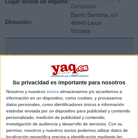
Lugar donde se imparte:
Doctorado
Barrio Sarriena, s/n
Dirección:
48940 Leioa
Vizcaya
Recibir más
información
Rellena este formulario con tus datos y un texto con las
Su privacidad es importante para nosotros
preguntas que quieres hacer. Al pulsar el botón de enviar,
Nosotros y nuestros
socios
almacenamos y/o accedemos a
los datos y la pregunta que has introducido se enviarán
información en un dispositivo, como cookies, y procesamos
por correo electrónico al centro educativo para que te
datos personales, como identificadores únicos e información
respondan ellos directamente.
estándar enviada por un dispositivo para publicidad y contenido
Tu nombre:
*
personalizado, medición de publicidad y contenido,
investigación de audiencia y desarrollo de servicios.
Con su
permiso, nosotros y nuestros socios podemos utilizar datos de
Tus apellidos:
*
localización geográfica precisa e identificación mediante las