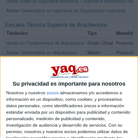
Doble Grado en Ingeniería Mecánica + Ingeniería Electrónica Indust
Máster Universitario en Ingeniería en Organización Industrial
Escuela Técnica Superior de Arquitectura
Titulación
Tipo
Modalida
Grado en Fundamentos de Arquitectura
Grado Oficial
Presencial
Máster Universitario en Arquitectura
Máster
Presencial
Facultad de Bellas Artes
Titulación
Tipo
Su privacidad es importante para nosotros
Grado en Arte
Grado
Nosotros y nuestros
socios
almacenamos y/o accedemos a
Grado en Conservación y Restauración de Bienes Culturales
Grado
información en un dispositivo, como cookies, y procesamos
Grado en Creación y Diseño
Grado
datos personales, como identificadores únicos e información
estándar enviada por un dispositivo para publicidad y contenido
Facultad de Ciencia y Tecnología
personalizado, medición de publicidad y contenido,
investigación de audiencia y desarrollo de servicios.
Con su
Titulación
permiso, nosotros y nuestros socios podemos utilizar datos de
Grado en Biología
localización geográfica precisa e identificación mediante las