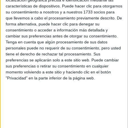
características de dispositivos. Puede hacer clic para otorgarnos
Grado en Bioquímica y Biología Molecular
su consentimiento a nosotros y a nuestros 1733 socios para
Grado en Biotecnología
que llevemos a cabo el procesamiento previamente descrito. De
forma alternativa, puede hacer clic para denegar su
Grado en Física
consentimiento o acceder a información más detallada y
Grado en Geología
cambiar sus preferencias antes de otorgar su consentimiento.
Tenga en cuenta que algún procesamiento de sus datos
Grado en Ingeniería Electrónica
personales puede no requerir de su consentimiento, pero usted
Grado en Ingeniería Química
tiene el derecho de rechazar tal procesamiento. Sus
Grado en Matemáticas
preferencias se aplicarán solo a este sitio web. Puede cambiar
sus preferencias o retirar su consentimiento en cualquier
Grado en Química
momento volviendo a este sitio y haciendo clic en el botón
Doble Grado en Física + Ingeniería Electrónica
"Privacidad" en la parte inferior de la página web.
Máster Universitario en Ciencia y Tecnología Cuánticas
Máster Universitario en Contaminación y Toxicología Ambientales
Máster Universitario en Electrónica de Microondas y Óptica / Er
Máster Universitario en Ingeniería Química
Máster Universitario en Medio Ambiente y Recursos Marinos / Er