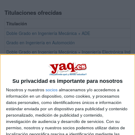
Titulaciones ofrecidas
Titulación
Doble Grado en Ingeniería Mecánica + ADE
Grado en Ingeniería en Automoción
Doble Grado en Ingeniería Mecánica + Ingeniería Electrónica Indust
Grado en Ingeniería Electrónica Industrial y Automática
Grado en Ingeniería Informática de Gestión y Sistemas de Informa
Grado en Ingeniería Mecánica
Su privacidad es importante para nosotros
Grado en Ingeniería Química Industrial
Nosotros y nuestros
socios
almacenamos y/o accedemos a
información en un dispositivo, como cookies, y procesamos
Máster Universitario en Ingeniería en Organización Industrial
datos personales, como identificadores únicos e información
estándar enviada por un dispositivo para publicidad y contenido
personalizado, medición de publicidad y contenido,
¡Síguenos en Facebook!
investigación de audiencia y desarrollo de servicios.
Con su
permiso, nosotros y nuestros socios podemos utilizar datos de
localización geográfica precisa e identificación mediante las