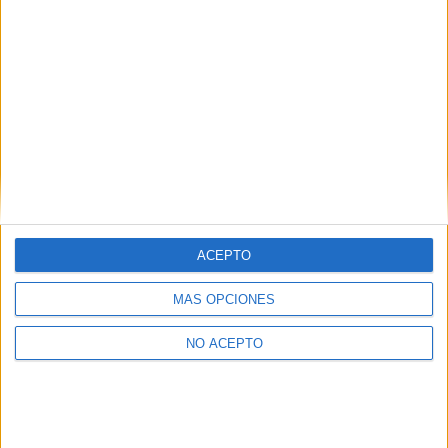
Mapa
+
−
ACEPTO
MÁS OPCIONES
NO ACEPTO
Leaflet
|
©
OpenStreetMap