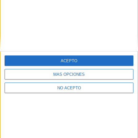
−
ACEPTO
MÁS OPCIONES
Leaflet
|
©
OpenStreetMap
NO ACEPTO
Quiénes somos
|
Contactar
|
Anúnciate
Aviso legal
|
Politica de privacidad
|
Condiciones generales
|
Política