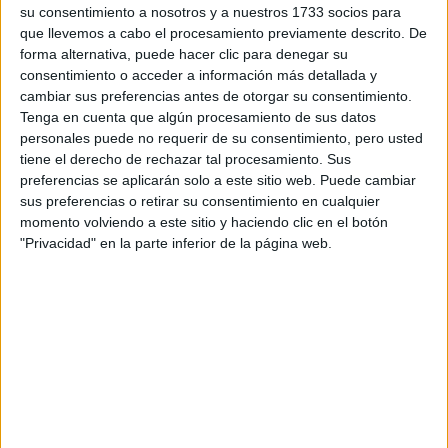
su consentimiento a nosotros y a nuestros 1733 socios para
que llevemos a cabo el procesamiento previamente descrito. De
forma alternativa, puede hacer clic para denegar su
consentimiento o acceder a información más detallada y
cambiar sus preferencias antes de otorgar su consentimiento.
Tenga en cuenta que algún procesamiento de sus datos
personales puede no requerir de su consentimiento, pero usted
tiene el derecho de rechazar tal procesamiento. Sus
Contactar
preferencias se aplicarán solo a este sitio web. Puede cambiar
sus preferencias o retirar su consentimiento en cualquier
Barrio Sarriena, s/n
momento volviendo a este sitio y haciendo clic en el botón
Campus de Leioa
"Privacidad" en la parte inferior de la página web.
48940
Leioa
Vizcaya
Tel:
946 015 835
Fax:
946 012 277
Mapa
+