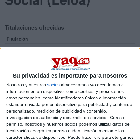
Titulaciones ofrecidas
Titulación
Doble Grado en Gestión de Negocios + Relaciones Laborales y R
Grado en Relaciones Laborales y Recursos Humanos
Máster Universitario en Seguridad y Salud en el Trabajo
Su privacidad es importante para nosotros
Nosotros y nuestros
socios
almacenamos y/o accedemos a
¡Síguenos en Facebook!
información en un dispositivo, como cookies, y procesamos
datos personales, como identificadores únicos e información
estándar enviada por un dispositivo para publicidad y contenido
personalizado, medición de publicidad y contenido,
investigación de audiencia y desarrollo de servicios.
Con su
permiso, nosotros y nuestros socios podemos utilizar datos de
localización geográfica precisa e identificación mediante las
características de dispositivos. Puede hacer clic para otorgarnos