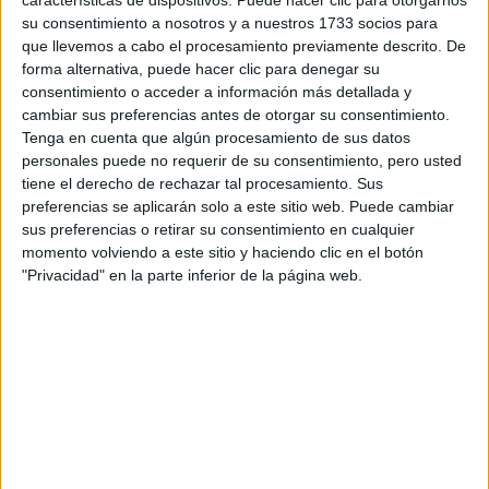
su consentimiento a nosotros y a nuestros 1733 socios para
¿Qué quieres preguntar?
*
que llevemos a cabo el procesamiento previamente descrito. De
forma alternativa, puede hacer clic para denegar su
consentimiento o acceder a información más detallada y
cambiar sus preferencias antes de otorgar su consentimiento.
Tenga en cuenta que algún procesamiento de sus datos
personales puede no requerir de su consentimiento, pero usted
tiene el derecho de rechazar tal procesamiento. Sus
Escribe aquí las dudas o preguntas que te gustaría que te
preferencias se aplicarán solo a este sitio web. Puede cambiar
respondieran: plazos de preinscripción, precios, plazas
sus preferencias o retirar su consentimiento en cualquier
disponibles…:
momento volviendo a este sitio y haciendo clic en el botón
"Privacidad" en la parte inferior de la página web.
Acepto los
términos y condiciones
y la
política de
privacidad
:
*
Información básica sobre protección de datos