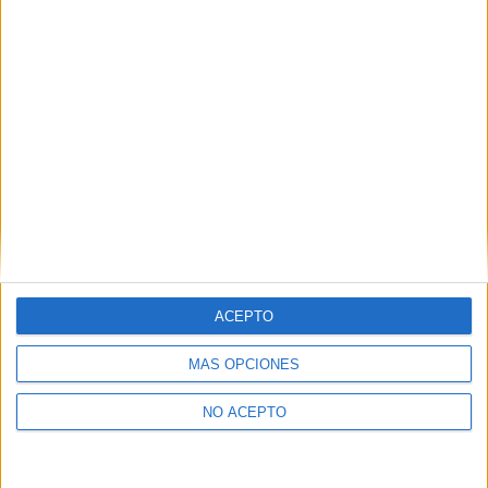
como otros derechos, como se explica en nuestra polítia de
privacidad.
Puedes consultar nuestra política de privacidad completa
aquí
.
¿Quieres ver más titulaciones como ésta?
Dónde estudiar Magisterio de Educación Primaria: Pincha aquí
para ver todas las opciones
¿Necesitas alojamiento universitario en
Vizcaya?
ACEPTO
>> Residencias de estudiantes y colegios mayores en Vizcaya
MÁS OPCIONES
¿Decidiendo si estudiar esto?
NO ACEPTO
Pídeles información ¡GRATIS!
Mapa