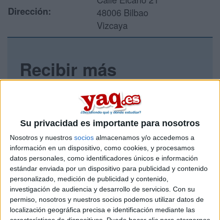
Dirección:
48006 Bilbao
Vizcaya
Recibir más
información
Rellena este formulario con tus datos y un texto con las
preguntas que quieres hacer. Al pulsar el botón de enviar,
Su privacidad es importante para nosotros
los datos y la pregunta que has introducido se enviarán
por correo electrónico al centro educativo para que te
Nosotros y nuestros
socios
almacenamos y/o accedemos a
respondan ellos directamente.
información en un dispositivo, como cookies, y procesamos
datos personales, como identificadores únicos e información
Tu nombre:
*
estándar enviada por un dispositivo para publicidad y contenido
personalizado, medición de publicidad y contenido,
Tus apellidos:
*
investigación de audiencia y desarrollo de servicios.
Con su
permiso, nosotros y nuestros socios podemos utilizar datos de
localización geográfica precisa e identificación mediante las
Tu email:
*
características de dispositivos. Puede hacer clic para otorgarnos