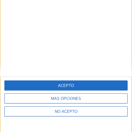
como otros derechos, como se explica en nuestra polítia de
privacidad.
Puedes consultar nuestra política de privacidad completa
aquí
.
¿Quieres ver más titulaciones como ésta?
Dónde estudiar ADE - Administración y Dirección de Empresas:
Pincha aquí para ver todas las opciones
¿Necesitas alojamiento universitario en
Vizcaya?
ACEPTO
>> Residencias de estudiantes y colegios mayores en Vizcaya
MÁS OPCIONES
¿Decidiendo si estudiar esto?
NO ACEPTO
Pídeles información ¡GRATIS!
Mapa