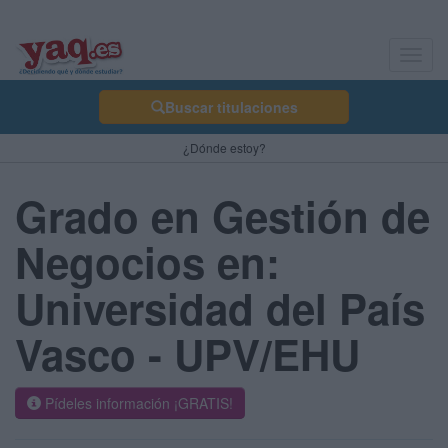
Toggl
navig
Buscar titulaciones
¿Dónde estoy?
Grado en Gestión de
Negocios en:
Universidad del País
Vasco - UPV/EHU
Pídeles información ¡GRATIS!