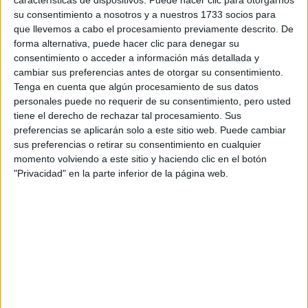
su consentimiento a nosotros y a nuestros 1733 socios para
¿Qué quieres preguntar?
*
que llevemos a cabo el procesamiento previamente descrito. De
forma alternativa, puede hacer clic para denegar su
consentimiento o acceder a información más detallada y
cambiar sus preferencias antes de otorgar su consentimiento.
Tenga en cuenta que algún procesamiento de sus datos
personales puede no requerir de su consentimiento, pero usted
tiene el derecho de rechazar tal procesamiento. Sus
Escribe aquí las dudas o preguntas que te gustaría que te
preferencias se aplicarán solo a este sitio web. Puede cambiar
respondieran: plazos de preinscripción, precios, plazas
sus preferencias o retirar su consentimiento en cualquier
disponibles…:
momento volviendo a este sitio y haciendo clic en el botón
"Privacidad" en la parte inferior de la página web.
Acepto los
términos y condiciones
y la
política de
privacidad
:
*
Información básica sobre protección de datos